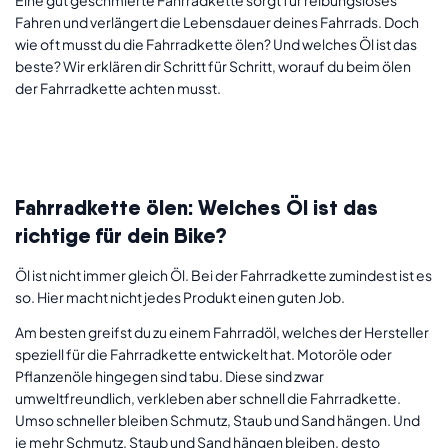
Kontakt
Fahren und verlängert die Lebensdauer deines Fahrrads. Doch
wie oft musst du die Fahrradkette ölen? Und welches Öl ist das
Schaden melden
beste? Wir erklären dir Schritt für Schritt, worauf du beim ölen
der Fahrradkette achten musst.
Hilfe & FAQ
Newsletter
Freunde werben
Fahrradkette ölen: Welches Öl ist das
Impressum
richtige für dein Bike?
Jobs
Öl ist nicht immer gleich Öl. Bei der Fahrradkette zumindest ist es
so. Hier macht nicht jedes Produkt einen guten Job.
Am besten greifst du zu einem Fahrradöl, welches der Hersteller
speziell für die Fahrradkette entwickelt hat. Motoröle oder
Pflanzenöle hingegen sind tabu. Diese sind zwar
umweltfreundlich, verkleben aber schnell die Fahrradkette.
Umso schneller bleiben Schmutz, Staub und Sand hängen. Und
je mehr Schmutz, Staub und Sand hängen bleiben, desto