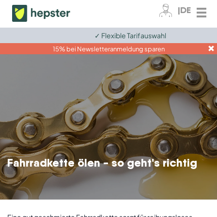
|DE
✓ Flexible Tarifauswahl
Zum Kundenkonto
15% bei Newsletteranmeldung sparen
Fahrrad
E-Bike
Elektronik
Tiere
Grundversicherungen
Fahrradkette ölen - so geht's richtig
Ratgeber
Für Unternehmen
Eine gut geschmierte Fahrradkette sorgt für reibungsloses