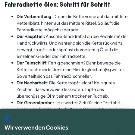
Fahrradkette ölen: Schritt für Schritt
Die Vorbereitung:
Drehe die Kette vorne auf das mittlere
Kettenblatt, hinten auf das mittlere Ritzel. So läuft die
Fahrradkette möglichst gerade.
Der Hauptteil:
Anschließend drehst du die Pedale mit der
Hand rückwärts. Und während sich die Kette rückwärts
bewegt, tropfst oder sprühst du vorsichtig Öl auf die
einzelnen Glieder der Fahrradkette.
Der Feinschliff:
Fertig geschmiert? Dann bewege die
Kette noch mindestens eine Minute gleichmäßig weiter.
So verteilt sich das Fahrradöl schneller.
Die Nacharbeit:
Die Kette tropft leicht? Kein gutes
Zeichen, das war zu viel des Guten. Tupfe das
überschüssige Öl mit einem trockenen Tuch ab.
Die Generalprobe:
Jetzt wird es Zeit für eine Testfahrt.
Drehe eine Runde und schalte die Gänge dabei rauf und
runter, sowohl vorne als auch hinten. Nur so fließt das Öl
auch gleichmäßig in Ritzel und Zahnkränze.
Wir verwenden Cookies