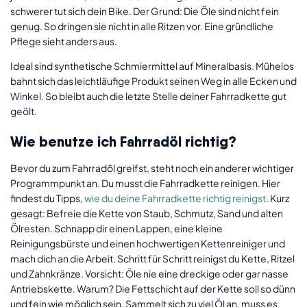
schwerer tut sich dein Bike. Der Grund: Die Öle sind nicht fein
genug. So dringen sie nicht in alle Ritzen vor. Eine gründliche
Pflege sieht anders aus.
Ideal sind synthetische Schmiermittel auf Mineralbasis. Mühelos
bahnt sich das leichtläufige Produkt seinen Weg in alle Ecken und
Winkel. So bleibt auch die letzte Stelle deiner Fahrradkette gut
geölt.
Wie benutze ich Fahrradöl richtig?
Bevor du zum Fahrradöl greifst, steht noch ein anderer wichtiger
Programmpunkt an. Du musst die Fahrradkette reinigen. Hier
findest du Tipps,
wie du deine Fahrradkette richtig reinigst
. Kurz
gesagt: Befreie die Kette von Staub, Schmutz, Sand und alten
Ölresten. Schnapp dir einen Lappen, eine kleine
Reinigungsbürste und einen hochwertigen Kettenreiniger und
mach dich an die Arbeit. Schritt für Schritt reinigst du Kette, Ritzel
und Zahnkränze. Vorsicht: Öle nie eine dreckige oder gar nasse
Antriebskette. Warum? Die Fettschicht auf der Kette soll so dünn
und fein wie möglich sein. Sammelt sich zu viel Öl an, muss es