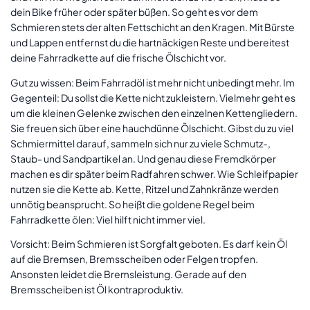
dein Bike früher oder später büßen. So geht es vor dem
Schmieren stets der alten Fettschicht an den Kragen. Mit Bürste
und Lappen entfernst du die hartnäckigen Reste und bereitest
deine Fahrradkette auf die frische Ölschicht vor.
Gut zu wissen: Beim Fahrradöl ist mehr nicht unbedingt mehr. Im
Gegenteil: Du sollst die Kette nicht zukleistern. Vielmehr geht es
um die kleinen Gelenke zwischen den einzelnen Kettengliedern.
Sie freuen sich über eine hauchdünne Ölschicht. Gibst du zu viel
Schmiermittel darauf, sammeln sich nur zu viele Schmutz-,
Staub- und Sandpartikel an. Und genau diese Fremdkörper
machen es dir später beim Radfahren schwer. Wie Schleifpapier
nutzen sie die Kette ab. Kette, Ritzel und Zahnkränze werden
unnötig beansprucht. So heißt die goldene Regel beim
Fahrradkette ölen: Viel hilft nicht immer viel.
Vorsicht: Beim Schmieren ist Sorgfalt geboten. Es darf kein Öl
auf die Bremsen, Bremsscheiben oder Felgen tropfen.
Ansonsten leidet die Bremsleistung. Gerade auf den
Bremsscheiben ist Öl kontraproduktiv.