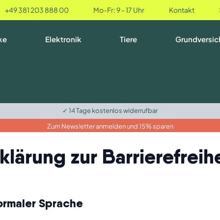
+49 381 203 888 00
Mo-Fr: 9 - 17 Uhr
Kontakt
ke
Elektronik
Tiere
Grundversic
✓ 14 Tage kostenlos widerrufbar
Zum Newsletter anmelden und 15% sparen
klärung zur Barrierefreih
normaler Sprache