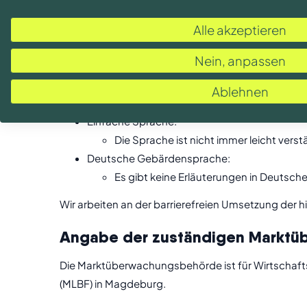
Struktur und Informationen:
Nicht alle Aufzählungen sind program
Alle akzeptieren
Struktur einzelner Tabellen ist nicht v
Nein, anpassen
Einzelne Formularelemente haben kei
Barrierefreie Dokumente:
Ablehnen
Die meisten PDF-Dokumente sind vollstä
Einfache Sprache:
Die Sprache ist nicht immer leicht vers
Deutsche Gebärdensprache:
Es gibt keine Erläuterungen in Deutsc
Wir arbeiten an der barrierefreien Umsetzung der h
Angabe der zuständigen Markt­
Die Marktüberwachungsbehörde ist für Wirtschaftsa
(MLBF) in Magdeburg.