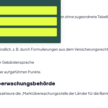
matisch wahrnehmbar
ollständig programmatisch (z. B. Tabellen ohne zugeordnete Tabel
nen zugänglichen Namen
ndig barrierefrei
tändlich, z. B. durch Formulierungen aus dem Versicherungsrech
her Gebärdensprache
ier aufgeführten Punkte.
überwachungs­behörde
kteure die „Marktüberwachungsstelle der Länder für die Barri