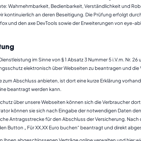
bote: Wahrnehmbarkeit, Bedienbarkeit, Verständlichkeit und Ro
 wir kontinuierlich an deren Beseitigung. Die Prüfung erfolgt d
fox und den axe DevTools sowie der Erweiterungen von eye-able
tung
enstleistung im Sinne von § 1 Absatz 3 Nummer 5 i.V.m. Nr. 26
ungsschutz elektronisch über Webseiten zu beantragen und die 
te zum Abschluss anbieten, ist dort eine kurze Erklärung vorha
nline beantragt werden kann.
chutz über unsere Webseiten können sich die Verbraucher dort 
rator können sie sich nach Eingabe der notwendigen Daten den 
ische Antragsstrecke für den Abschluss der Versicherung. Nach
 den Button „ Für XX,XX Euro buchen“ beantragt und direkt abg
 Ihnen abgeschlossenen Verträge online verwalten und hier wi