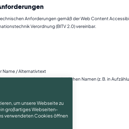
 Anforderungen
den technischen Anforderungen gemäß der Web Content Accessibi
mationstechnik Verordnung (BITV 2.0) vereinbar.
r Name / Alternativtext
tion verwendet, aber ohne zugänglichen Namen (z. B. in Aufzähl
Mindestanforderungen
zieren, um unsere Webseite zu
 ein großartiges Webseiten-
 uns verwendeten Cookies öffnen
 haben keinen zugänglichen Namen
Attribute