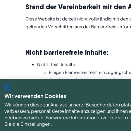
Stand der Vereinbarkeit mit den
Diese Website ist derzeit nicht vollständig mit 
geltenden Vorschriften aus der Barrierefreie-Infor
Nicht barrierefreie Inhalte:
Nicht-Text-Inhalte:
Einigen Elementen fehlt ein zugängliche
Grafiken mit Schrift werden zur Dekora
Kontrast:
Wir verwenden Cookies
Nicht alle Farbkontraste erfüllen die 
ARIA-Button, Links und Menüpunkte:
Wir können diese zur Analyse unserer Besucherdaten plat
verbessern, personalisierte Inhalte anzuzeigen und Ihnen
Einige Links enthalten keinen Linktext
Erlebnis zu bieten. Für weitere Informationen zu den von
Einige Buttons, Links und Menüpunkte
Sie die Einstellungen.
Fehlende oder falsch verwendete ARIA-