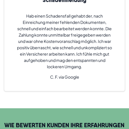
Hab einen Schadensfall gehabt der, nach
Einreichung meiner fehlenden Dokumenten,
schnell und einfach bearbeitet werden konnte. Die
Zahlung konnte unmittelbar freigegeben werden
und war ohne Kostenvoranschlag möglich. Ich war
positiv überrascht, wie schnell und unkompliziert so
ein Versicherer arbeiten kann. Ich fühle mich gut
aufgehoben und mag den entspannten und
lockeren Umgang.
C. F. via Google
WIE BEWERTEN KUNDEN IHRE ERFAHRUNGEN