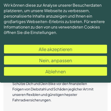
Bedürfnissen.
Wir können diese zur Analyse unserer Besucherdaten
platzieren, um unsere Webseite zu verbessern,
personalisierte Inhalte anzuzeigen und Ihnen ein
großartiges Webseiten-Erlebnis zu bieten. Für weitere
Informationen zu den von uns verwendeten Cookies
öffnen Sie die Einstellungen.
Alle akzeptieren
Nein, anpassen
Ablehnen
Fahrradversicherungen
Schütze Dich und Dein Bike vor den finanziellen
Folgen von Diebstahl und Schäden jeglicher Art mit
unseren flexiblen und günstigen hepster
Fahrradversicherungen.