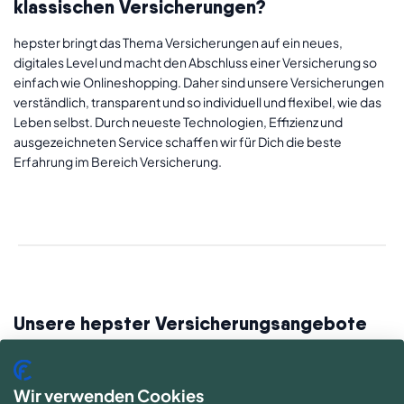
klassischen Versicherungen?
hepster bringt das Thema Versicherungen auf ein neues,
digitales Level und macht den Abschluss einer Versicherung so
einfach wie Onlineshopping. Daher sind unsere Versicherungen
verständlich, transparent und so individuell und flexibel, wie das
Leben selbst. Durch neueste Technologien, Effizienz und
ausgezeichneten Service schaffen wir für Dich die beste
Erfahrung im Bereich Versicherung.
Unsere hepster Versicherungsangebote
Egal, was Du vorhast – hepster bietet Dir genau die Leistungen,
die Du brauchst. So sind Du und Dein wichtigstes Hab und Gut in
Wir verwenden Cookies
jeder Lebenssituation optimal abgesichert, ganz nach Deinen