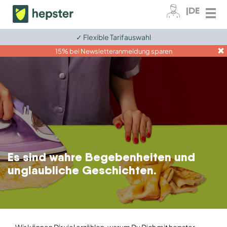
|DE
✓ Flexible Tarifauswahl
Zum Kundenkonto
15% bei Newsletteranmeldung sparen
Fahrrad
E-Bike
Elektronik
Tiere
Es sind wahre Begebenheiten und
Grundversicherungen
unglaubliche Geschichten.
Ratgeber
Für Unternehmen
Wir können Dir viel erzählen, warum Du Dich mit hepster