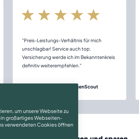
"Preis-Leistungs-Verhältnis für mich
unschlagbar! Service auch top.
Versicherung werde ich im Bekanntenkreis
definitiv weiterempfehlen."
Andreas G. via ErfahrungenScout
zieren, um unsere Webseite zu
 ein großartiges Webseiten-
 uns verwendeten Cookies öffnen
Newsletter abonnieren und sparen