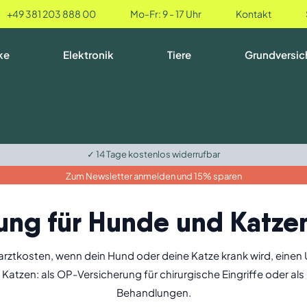
+49 381 203 888 00
Mo-Fr: 9 - 17 Uhr
Kontakt
ke
Elektronik
Tiere
Grundversic
✓ 14 Tage kostenlos widerrufbar
Zum Newsletter anmelden und 15% sparen
ung für Hunde und Katze
rarztkosten, wenn dein Hund oder deine Katze krank wird, einen 
atzen: als OP-Versicherung für chirurgische Eingriffe oder als
Behandlungen.