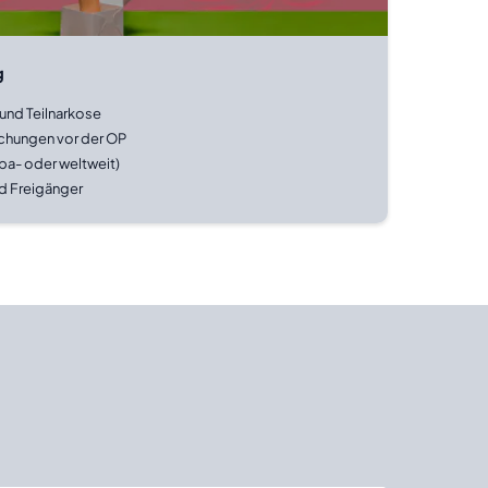
g
 und Teilnarkose
uchungen vor der OP
pa- oder weltweit)
d Freigänger