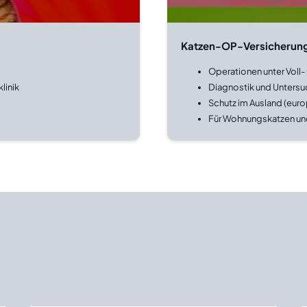
Katzen-OP-Versicherun
Operationen unter Voll-
linik
Diagnostik und Unters
Schutz im Ausland (euro
Für Wohnungskatzen un