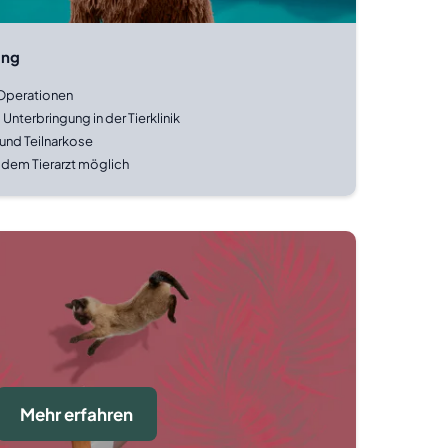
ung
Operationen
nterbringung in der Tierklinik
 und Teilnarkose
 dem Tierarzt möglich
Mehr erfahren