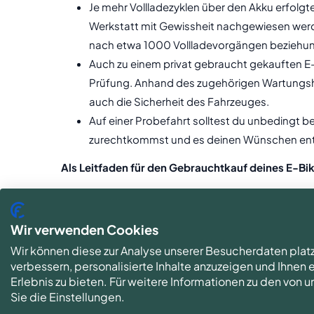
Je mehr Vollladezyklen über den Akku erfolgt
Werkstatt mit Gewissheit nachgewiesen werd
nach etwa 1000 Vollladevorgängen beziehungs
Auch zu einem privat gebraucht gekauften E-
Prüfung. Anhand des zugehörigen Wartungsh
auch die Sicherheit des Fahrzeuges.
Auf einer Probefahrt solltest du unbedingt be
zurechtkommst und es deinen Wünschen ent
Als Leitfaden für den Gebrauchtkauf deines E-Bi
Verschaffe dir einen ersten groben Eindruck
Reparaturen und den Voreigentümer. Achte da
Wir verwenden Cookies
Markenfabrikat handelt.
Wir können diese zur Analyse unserer Besucherdaten plat
Im weiteren Verlauf der Besichtigung geht e
verbessern, personalisierte Inhalte anzuzeigen und Ihnen
Umbauten und Erweiterungen). Prüfe die Vers
Erlebnis zu bieten. Für weitere Informationen zu den von
Steuersatz einschließlich dem Vorbau genau u
Sie die Einstellungen.
des Motors und des Displays.