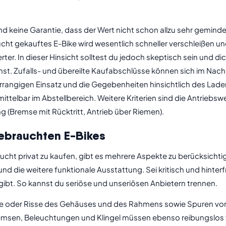
 keine Garantie, dass der Wert nicht schon allzu sehr gemindert
cht gekauftes E-Bike wird wesentlich schneller verschleißen u
rter. In dieser Hinsicht solltest du jedoch skeptisch sein und d
st. Zufalls- und übereilte Kaufabschlüsse können sich im Nachhi
rrangigen Einsatz und die Gegebenheiten hinsichtlich des Lade
telbar im Abstellbereich. Weitere Kriterien sind die Antriebswei
g (Bremse mit Rücktritt, Antrieb über Riemen).
gebrauchten E-Bikes
ucht privat zu kaufen, gibt es mehrere Aspekte zu berücksich
und die weitere funktionale Ausstattung. Sei kritisch und hint
ibt. So kannst du seriöse und unseriösen Anbietern trennen.
e oder Risse des Gehäuses und des Rahmens sowie Spuren von
sen, Beleuchtungen und Klingel müssen ebenso reibungslos fu