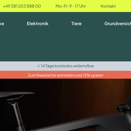
+49 381 203 888 00
Mo-Fr: 9 - 17 Uhr
Kontakt
ke
Elektronik
Tiere
Grundversic
✓ 14 Tage kostenlos widerrufbar
Zum Newsletter anmelden und 15% sparen