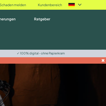
Schaden melden
Kundenbereich
herungen
Ratgeber
✓ 100% digital - ohne Papierkram