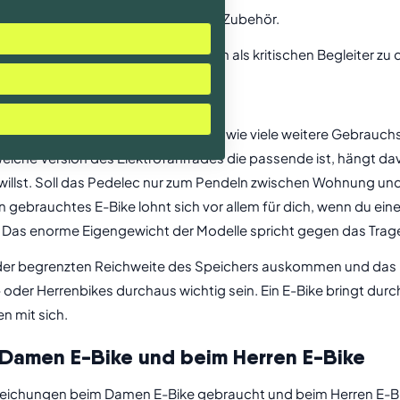
 (für den Rahmen und den Akku) und Zubehör.
ten eine zweite (sachkundige) Person als kritischen Begleiter zu
cheidungsfindung
E-Bike gebraucht werden soll, wird wie viele weitere Gebrauch
che Version des Elektrofahrrades die passende ist, hängt dav
 willst. Soll das Pedelec nur zum Pendeln zwischen Wohnung und
gebrauchtes E-Bike lohnt sich vor allem für dich, wenn du eine s
as enorme Eigengewicht der Modelle spricht gegen das Tragen
it der begrenzten Reichweite des Speichers auskommen und das
 oder Herrenbikes durchaus wichtig sein. Ein E-Bike bringt dur
n mit sich.
Damen E-Bike und beim Herren E-Bike
weichungen beim Damen E-Bike gebraucht und beim Herren E-Bike