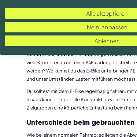
Vergiss nicht die Frage nach den Schlüsseln
Alle akzeptieren
Damit du allein nicht überfordert bist, lade am bes
Nein, anpassen
Hilfreiche Kriterien für die Ents
Ablehnen
Ob es ein Damen E-Bike gebraucht oder ein Herren 
Bedürfnissen und den Anforderungen bestimmt. Wel
viele Kilometer du mit einer Akkuladung bestreiten
werden? Wo kannst du das E-Bike unterbringen? Ein 
und unter Umständen Lasten mitführen möchtest. D
Du solltest mit dem E-Bike regelmäßig fahren, m
hinaus kann die spezielle Konstruktion von Damen-
Zielgruppen eine körperliche Entlastung beim Fahre
Unterschiede beim gebrauchten 
Wie bei einem normalen Fahrrad, so liegen die Ab