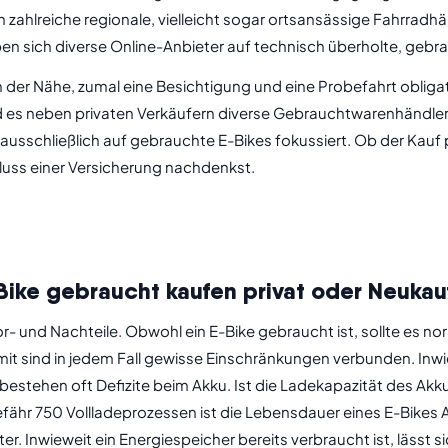
zahlreiche regionale, vielleicht sogar ortsansässige Fahrradhä
en sich diverse Online-Anbieter auf technisch überholte, gebra
n der Nähe, zumal eine Besichtigung und eine Probefahrt obliga
 es neben privaten Verkäufern diverse Gebrauchtwarenhändler u
 ausschließlich auf gebrauchte E-Bikes fokussiert. Ob der Kauf
hluss einer Versicherung nachdenkst.
Bike gebraucht kaufen privat oder Neukau
r- und Nachteile. Obwohl ein E-Bike gebraucht ist, sollte es n
mit sind in jedem Fall gewisse Einschränkungen verbunden. Inwie
s bestehen oft Defizite beim Akku. Ist die Ladekapazität des A
ähr 750 Vollladeprozessen ist die Lebensdauer eines E-Bikes Ak
er. Inwieweit ein Energiespeicher bereits verbraucht ist, lässt