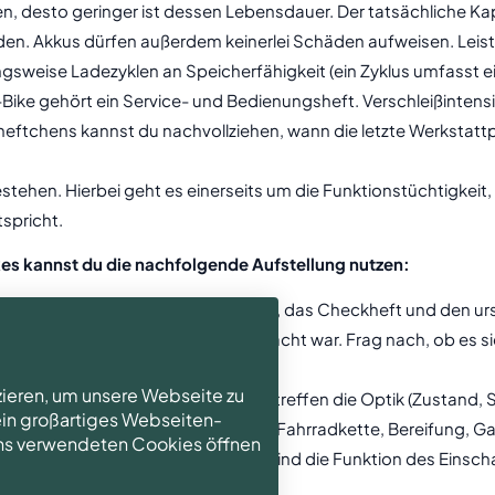
en, desto geringer ist dessen Lebensdauer. Der tatsächliche Kap
en. Akkus dürfen außerdem keinerlei Schäden aufweisen. Leist
weise Ladezyklen an Speicherfähigkeit (ein Zyklus umfasst ei
Bike gehört ein Service- und Bedienungsheft. Verschleißintens
eftchens kannst du nachvollziehen, wann die letzte Werkstat
stehen. Hierbei geht es einerseits um die Funktionstüchtigkeit,
spricht.
kes kannst du die nachfolgende Aufstellung nutzen:
 bei der Besichtigung über die Größe, das Checkheft und den u
rauf, wo das Fahrzeug untergebracht war. Frag nach, ob es sic
zieren, um unsere Webseite zu
s natürlich auch um Details. Diese betreffen die Optik (Zustan
 ein großartiges Webseiten-
chleißteile (Laufleistung, Ritzel und Fahrradkette, Bereifung
 uns verwendeten Cookies öffnen
nd teste den Betrieb. Inbegriffen sind die Funktion des Einsch