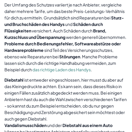
Der Umfang des Schutzes variiert je nach Anbieter, vergleiche
daher mehrere Tarife, um das beste Preis-Leistungs-Verhältnis
für dich zu ermitteln. Grundsätzlich sind Reparaturen bei
Sturz-
und Bruchschäden des Handys
und
Schäden durch
Flüssigkeiten
versichert. Auch Schäden durch
Brand,
Kurzschluss und Überspannung
werden generell übernommen.
Probleme durch Bedienungsfehler, Softwareabstürze oder
Hardwareprobleme
sind Teil des Versicherungsschutzes,
ebenso wie Reparaturen bei
Störungen
. Manche Probleme
lassen sich durch die richtige Handhabung vermeiden, zum
Beispiel durch
das richtige Laden des Handys
.
Diebstahl
ist entweder eingeschlossen, hier musst du aber auf
das Kleingedruckte achten. Es kann sein, dass dieses Risiko in
einigen Fällen zusätzlich abgedeckt werden muss. Bei einigen
Anbietern hast du auch die Wahl zwischen verschiedenen Tarifen
- so kannst du zum Beispiel entscheiden, ob du nur gegen
Beschädigung und Zerstörung abgesichert sein möchtest oder
auch gegen Diebstahl.
Vandalismusschäden
und der
Diebstahl aus einem Auto
können bei bestimmten Anbietern ebenfalls versichert werden.