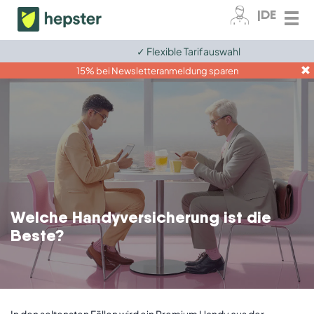
|DE
✓ Flexible Tarifauswahl
Zum Kundenkonto
15% bei Newsletteranmeldung sparen
Fahrrad
E-Bike
Elektronik
Tiere
Welche Handyversicherung ist die
Grundversicherungen
Beste?
Ratgeber
Für Unternehmen
In den seltensten Fällen wird ein Premium Handy aus der