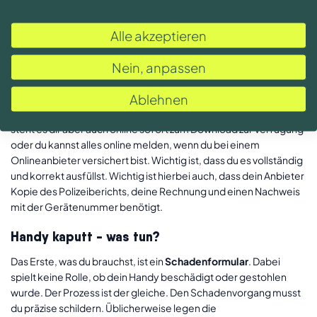
Versicherung dein Mobiltelefonmodell abdeckt.
Alle akzeptieren
Handy gestohlen - was nun?
Nein, anpassen
Ganz klar - dein erster Weg geht zur Polizei, um eine
ordnungsgemäße Anzeige zu erstatten. Danach setzt du dich mit
Ablehnen
deinem Versicherer in Verbindung. Es kann sein, dass du das
Schadenformular mit der Post bekommst, möglicherweise
steht es dir aber auch online sofort zum Download zur Verfügung
oder du kannst alles online melden, wenn du bei einem
Onlineanbieter versichert bist. Wichtig ist, dass du es vollständig
und korrekt ausfüllst. Wichtig ist hierbei auch, dass dein Anbieter
Kopie des Polizeiberichts, deine Rechnung und einen Nachweis
mit der Gerätenummer benötigt.
Handy kaputt - was tun?
Das Erste, was du brauchst, ist ein
Schadenformular
. Dabei
spielt keine Rolle, ob dein Handy beschädigt oder gestohlen
wurde. Der Prozess ist der gleiche. Den Schadenvorgang musst
du präzise schildern. Üblicherweise legen die