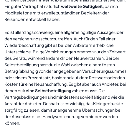
Ein guter Vertrag hat natürlich
weltweite Gültigkeit
, da sich
Mobiltelefone mittlerweile zu ständigen Begleitern der
Reisenden entwickelt haben.
Es ist allerdings schwierig, eine allgemeingültige Aussage über
den Versicherungsschutz zu treffen. Auch für den Fall einer
Wiederbeschaffung gibt es bei den Anbietern erhebliche
Unterschiede. Einige Versicherungen ersetzen nur den Zeitwert
des Geräts, während andere dir den Neuwert zahlen. Bei der
Selbstbeteiligung hast du die Wahl zwischen einem festen
Betrag (abhängig von der angegebenen Versicherungssumme)
oder einem Prozentsatz, basierend auf dem Restwert oder den
Kosten für eine Neuanschaffung. Es gibt aber auch Anbieter, bei
denen du
keine Selbstbeteiligung
zahlen musst. Die
Vertragsbedingungen sind mindestens so vielfältig sind wie die
Anzahl der Anbieter. Deshalb ist es wichtig, das Kleingedruckte
sorgfältig zu lesen, damit unangenehme Überraschungen bei
der Abschluss einer Handyversicherung vermieden werden
können.