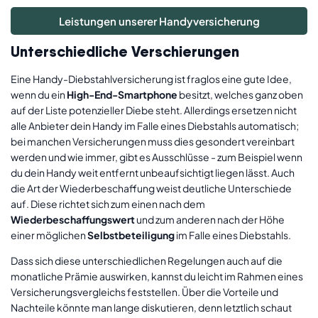
Leistungen unserer Handyversicherung
Unterschiedliche Verschierungen
Eine Handy-Diebstahlversicherung ist fraglos eine gute Idee,
wenn du ein
High-End-Smartphone
besitzt, welches ganz oben
auf der Liste potenzieller Diebe steht. Allerdings ersetzen nicht
alle Anbieter dein Handy im Falle eines Diebstahls automatisch;
bei manchen Versicherungen muss dies gesondert vereinbart
werden und wie immer, gibt es Ausschlüsse - zum Beispiel wenn
du dein Handy weit entfernt unbeaufsichtigt liegen lässt. Auch
die Art der Wiederbeschaffung weist deutliche Unterschiede
auf. Diese richtet sich zum einen nach dem
Wiederbeschaffungswert
und zum anderen nach der Höhe
einer möglichen
Selbstbeteiligung
im Falle eines Diebstahls.
Dass sich diese unterschiedlichen Regelungen auch auf die
monatliche Prämie auswirken, kannst du leicht im Rahmen eines
Versicherungsvergleichs feststellen. Über die Vorteile und
Nachteile könnte man lange diskutieren, denn letztlich schaut