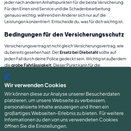
jeder nach anderen Anhaltspunkten für die beste Versicherung.
Für den Einen sind Service und die Schadenbearbeitung
genauso wichtig, während ein Anderer sich nur auf die
Leistungen konzentriert. Entscheide du, was für dich wichtig ist.
Bedingungen für den Versicherungsschutz
Versicherungsvertrag ist nicht gleich Versicherungsvertrag, wie
du bereits gesehen hast. Der
Ersatz bei Diebstahl
sollte auf
jeden Fall durch deine Police gedeckt sein. Wichtig ist außerdem
die
grobe Fahrlässigkeit
. Dieser Punkt kann für die
Versicherungsleistung entscheidend sein. So kann bereits als
grob fahrlässig gelten, mit dem Handy in der Gürteltasche in
Wir verwenden Cookies
einer überfüllten Straßenbahn zu fahren. Um möglichen
Risikoausschlüssen vorzubeugen, ist es auf jeden Fall sicherer,
Wir können diese zur Analyse unserer Besucherdaten
das Handy bei der Nutzung öffentlicher Verkehrsmittel oder bei
platzieren, um unsere Webseite zu verbessern,
Veranstaltungen mit vielen Menschen direkt am Körper, in der
personalisierte Inhalte anzuzeigen und Ihnen ein
Hosen- oder Jackentasche zu tragen.
großartiges Webseiten-Erlebnis zu bieten. Für weitere
Vergleiche die Kosten und Leistungen für die
beste
Informationen zu den von uns verwendeten Cookies
Handyversicherung mit Diebstahlschutz
und lies
Bewertungen
öffnen Sie die Einstellungen.
und
Testberichte
anderer Kunden. Prüfe auch, ob die