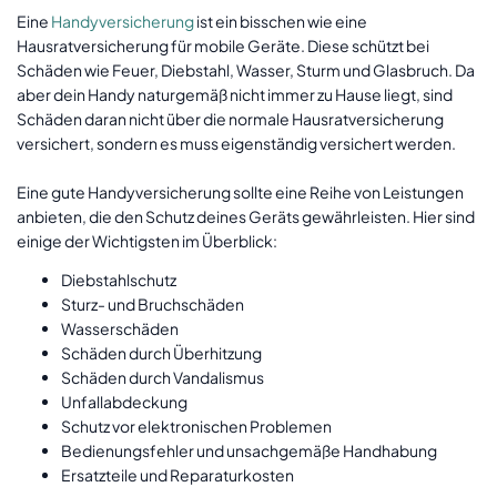
Eine
Handyversicherung
ist ein bisschen wie eine
Hausratversicherung für mobile Geräte. Diese schützt bei
Schäden wie Feuer, Diebstahl, Wasser, Sturm und Glasbruch. Da
aber dein Handy naturgemäß nicht immer zu Hause liegt, sind
Schäden daran nicht über die normale Hausratversicherung
versichert, sondern es muss eigenständig versichert werden.
Eine gute Handyversicherung sollte eine Reihe von Leistungen
anbieten, die den Schutz deines Geräts gewährleisten. Hier sind
einige der Wichtigsten im Überblick:
Diebstahlschutz
Sturz- und Bruchschäden
Wasserschäden
Schäden durch Überhitzung
Schäden durch Vandalismus
Unfallabdeckung
Schutz vor elektronischen Problemen
Bedienungsfehler und unsachgemäße Handhabung
Ersatzteile und Reparaturkosten