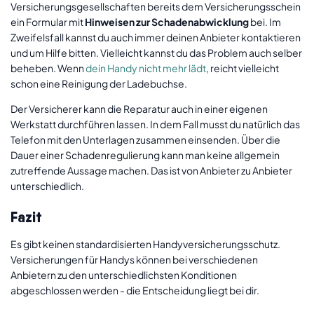
Versicherungsgesellschaften bereits dem Versicherungsschein
ein Formular mit
Hinweisen zur Schadenabwicklung
bei. Im
Zweifelsfall kannst du auch immer deinen Anbieter kontaktieren
und um Hilfe bitten. Vielleicht kannst du das Problem auch selber
beheben. Wenn
dein Handy nicht mehr lädt
, reicht vielleicht
schon eine Reinigung der Ladebuchse.
Der Versicherer kann die Reparatur auch in einer eigenen
Werkstatt durchführen lassen. In dem Fall musst du natürlich das
Telefon mit den Unterlagen zusammen einsenden. Über die
Dauer einer Schadenregulierung kann man keine allgemein
zutreffende Aussage machen. Das ist von Anbieter zu Anbieter
unterschiedlich.
Fazit
Es gibt keinen standardisierten Handyversicherungsschutz.
Versicherungen für Handys können bei verschiedenen
Anbietern zu den unterschiedlichsten Konditionen
abgeschlossen werden - die Entscheidung liegt bei dir.