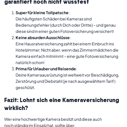
garantiert noch nicht wusstest
Super für kleine Tollpatsche
:
Die häufigsten Schäden bei Kameras sind
Bedienungsfehler (durch Dich oder Dritte) – und genau
diese sind in einer guten Fotoversicherung versichert!
Keine absurden Ausschlüsse
:
Eine Hausratversicherung zahlt bei einem Einbruch ins
Hotelzimmer. Nicht aber, wenn das Zimmermädchen die
Kamera einfach mitnimmt – eine gute Fotoversicherung
natürlich schon!
Prima für Urlauber und Reisende
:
Deine Kameraausrüstung ist weltweit vor Beschädigung,
Zerstörung und Diebstahl (je nach ausgewähltem Tarif)
geschützt.
Fazit: Lohnt sich eine Kameraversicherung
wirklich?
Wer eine hochwertige Kamera besitzt und diese auch
noch ständig im Einsatz hat, sollte über