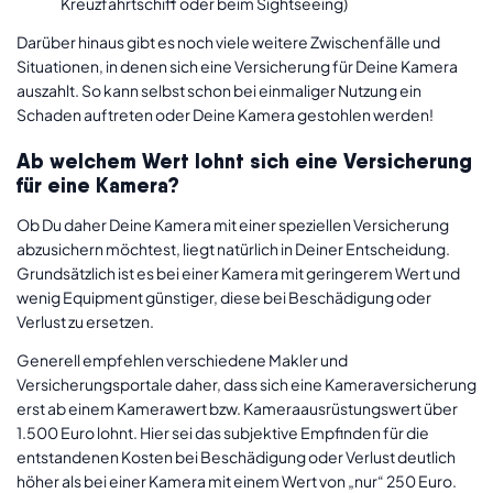
Kreuzfahrtschiff oder beim Sightseeing)
Darüber hinaus gibt es noch viele weitere Zwischenfälle und
Situationen, in denen sich eine Versicherung für Deine Kamera
auszahlt. So kann selbst schon bei einmaliger Nutzung ein
Schaden auftreten oder Deine Kamera gestohlen werden!
Ab welchem Wert lohnt sich eine Versicherung
für eine Kamera?
Ob Du daher Deine Kamera mit einer speziellen Versicherung
abzusichern möchtest, liegt natürlich in Deiner Entscheidung.
Grundsätzlich ist es bei einer Kamera mit geringerem Wert und
wenig Equipment günstiger, diese bei Beschädigung oder
Verlust zu ersetzen.
Generell empfehlen verschiedene Makler und
Versicherungsportale daher, dass sich eine Kameraversicherung
erst ab einem Kamerawert bzw. Kameraausrüstungswert über
1.500 Euro lohnt. Hier sei das subjektive Empfinden für die
entstandenen Kosten bei Beschädigung oder Verlust deutlich
höher als bei einer Kamera mit einem Wert von „nur“ 250 Euro.