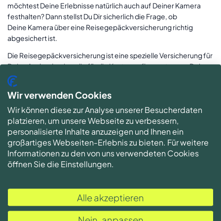
möchtest Deine Erlebnisse natürlich auch auf Deiner Kamera
festhalten? Dann stellst Du Dir sicherlich die Frage, ob
Deine Kamera über eine Reisegepäckversicherung richtig
abgesichert ist.
Die Reisegepäckversicherung ist eine spezielle Versicherung für
Deine Auslandsreise, die für die Kosten aufkommt, wenn Dein
Reisegepäck gestohlen oder beschädigt wird. Klingt nach
perfekter Absicherung? Leider nein. Denn
Wir verwenden Cookies
eine Reisegepäckversicherung leistet nämlich nur, wenn Deine
Wir können diese zur Analyse unserer Besucherdaten
Kamera durch die Straftat eines Dritten, Unfälle des
platzieren, um unsere Webseite zu verbessern,
Transportmittels oder im Gewahrsam eines
personalisierte Inhalte anzuzeigen und Ihnen ein
Beförderungsunternehmens, eines Beherbergungsbetriebes
großartiges Webseiten-Erlebnis zu bieten. Für weitere
oder einer Gepäckaufbewahrung abhanden kommt oder
Informationen zu den von uns verwendeten Cookies
beschädigt wird.
öffnen Sie die Einstellungen.
Im Klartext: Schäden an Deiner Kamera durch
Eigenverschulden sind auch hier nicht abgedeckt. Ebenso
ist nicht jede Art von Diebstahl vollständig versichert. Somit ist
Alle akzeptieren
Deine Kamera bei der Reisegepäckversicherung nicht
ausreichend geschützt. Im folgenden Abschnitt haben wir
Nein, anpassen