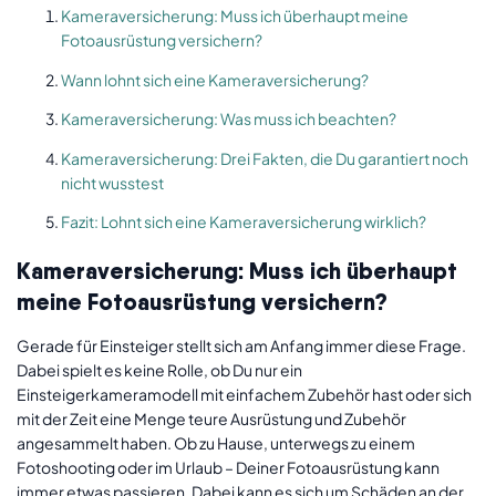
Kameraversicherung: Muss ich überhaupt meine
Fotoausrüstung versichern?
Wann lohnt sich eine Kameraversicherung?
Kameraversicherung: Was muss ich beachten?
Kameraversicherung: Drei Fakten, die Du garantiert noch
nicht wusstest
Fazit: Lohnt sich eine Kameraversicherung wirklich?
Kameraversicherung: Muss ich überhaupt
meine Fotoausrüstung versichern?
Gerade für Einsteiger stellt sich am Anfang immer diese Frage.
Dabei spielt es keine Rolle, ob Du nur ein
Einsteigerkameramodell mit einfachem Zubehör hast oder sich
mit der Zeit eine Menge teure Ausrüstung und Zubehör
angesammelt haben. Ob zu Hause, unterwegs zu einem
Fotoshooting oder im Urlaub – Deiner Fotoausrüstung kann
immer etwas passieren. Dabei kann es sich um Schäden an der