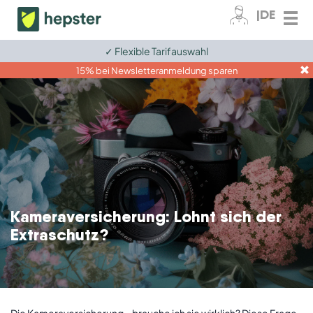
|DE
✓ Flexible Tarifauswahl
Zum Kundenkonto
15% bei Newsletteranmeldung sparen
Fahrrad
E-Bike
Elektronik
Tiere
Kameraversicherung: Lohnt sich der
Grundversicherungen
Extraschutz?
Ratgeber
Für Unternehmen
Die Kameraversicherung – brauche ich sie wirklich? Diese Frage