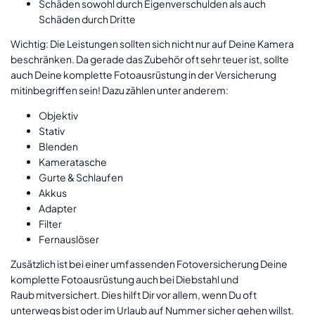
Schäden sowohl durch Eigenverschulden als auch
Schäden durch Dritte
Wichtig: Die Leistungen sollten sich nicht nur auf Deine Kamera
beschränken. Da gerade das Zubehör oft sehr teuer ist, sollte
auch Deine komplette Fotoausrüstung in der Versicherung
mitinbegriffen sein! Dazu zählen unter anderem:
Objektiv
Stativ
Blenden
Kameratasche
Gurte & Schlaufen
Akkus
Adapter
Filter
Fernauslöser
Zusätzlich ist bei einer umfassenden Fotoversicherung Deine
komplette Fotoausrüstung auch bei Diebstahl und
Raub mitversichert. Dies hilft Dir vor allem, wenn Du oft
unterwegs bist oder im Urlaub auf Nummer sicher gehen willst.