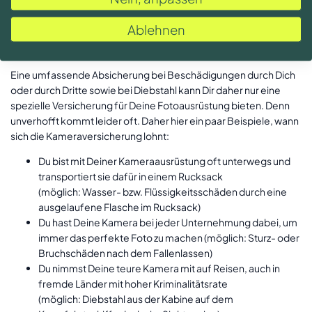
nochmal drei typische Schadenfälle zusammengetragen, die in
der Kameraversicherung versichert sind.
Ablehnen
Beispiele für mögliche Versicherungsfälle
Eine umfassende Absicherung bei Beschädigungen durch Dich
oder durch Dritte sowie bei Diebstahl kann Dir daher nur eine
spezielle Versicherung für Deine Fotoausrüstung bieten. Denn
unverhofft kommt leider oft. Daher hier ein paar Beispiele, wann
sich die Kameraversicherung lohnt:
Du bist mit Deiner Kameraausrüstung oft unterwegs und
transportiert sie dafür in einem Rucksack
(möglich: Wasser- bzw. Flüssigkeitsschäden durch eine
ausgelaufene Flasche im Rucksack)
Du hast Deine Kamera bei jeder Unternehmung dabei, um
immer das perfekte Foto zu machen (möglich: Sturz- oder
Bruchschäden nach dem Fallenlassen)
Du nimmst Deine teure Kamera mit auf Reisen, auch in
fremde Länder mit hoher Kriminalitätsrate
(möglich: Diebstahl aus der Kabine auf dem