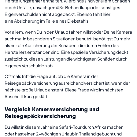
Herstellungsfehler enthalten. Allerdings sind vor allem Schäden
durch Unfälle, unsachgemäße Behandlung oder sonstiges
Eigenverschulden nicht abgedeckt. Ebenso fehlt hier
eine Absicherung im Falle eines Diebstahls.
Vor allem, wenn Du in den Urlaub fahren willst oder Deine Kamera
auch mal in besonderen Situationen benutzt, benötigst Du mehr
als nur die Absicherung der Schäden, die durch Fehler des
Herstellers entstanden sind. Eine spezielle Versicherung deckt
zusätzlich zu diesen Leistungen die wichtigsten Schäden durch
eigenes Verschulden ab.
Oftmals tritt die Frage auf, ob die Kamera in der
Reisegepäckversicherung ausreichend versichert ist, wenn der
nächste große Urlaub ansteht. Diese Frage wird im nächsten
Abschnitt kurz geklärt.
Vergleich Kameraversicherung und
Reisegepäckversicherung
Du willst in diesem Jahr eine Safari-Tour durch Afrika machen
oder hast einen 2-wöchigen Urlaub in Thailand gebucht und