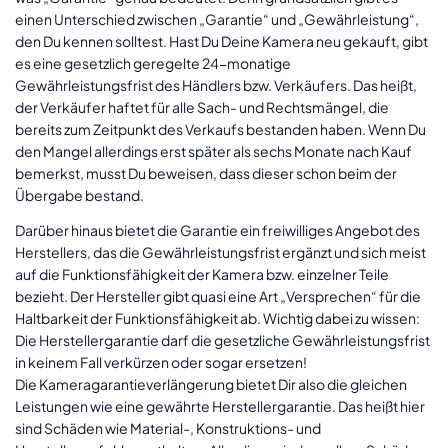
einen Unterschied zwischen „Garantie“ und „Gewährleistung“,
den Du kennen solltest. Hast Du Deine Kamera neu gekauft, gibt
es eine gesetzlich geregelte 24-monatige
Gewährleistungsfrist des Händlers bzw. Verkäufers. Das heißt,
der Verkäufer haftet für alle Sach- und Rechtsmängel, die
bereits zum Zeitpunkt des Verkaufs bestanden haben. Wenn Du
den Mangel allerdings erst später als sechs Monate nach Kauf
bemerkst, musst Du beweisen, dass dieser schon beim der
Übergabe bestand.
Darüber hinaus bietet die Garantie ein freiwilliges Angebot des
Herstellers, das die Gewährleistungsfrist ergänzt und sich meist
auf die Funktionsfähigkeit der Kamera bzw. einzelner Teile
bezieht. Der Hersteller gibt quasi eine Art „Versprechen“ für die
Haltbarkeit der Funktionsfähigkeit ab. Wichtig dabei zu wissen:
Die Herstellergarantie darf die gesetzliche Gewährleistungsfrist
in keinem Fall verkürzen oder sogar ersetzen!
Die Kameragarantieverlängerung bietet Dir also die gleichen
Leistungen wie eine gewährte Herstellergarantie. Das heißt hier
sind Schäden wie Material-, Konstruktions- und