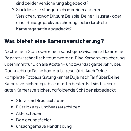
sind bei der Versicherung abgedeckt?
Sind diese Leistungen schon in einer anderen
Versicherung von Dir, zum Beispiel Deiner Hausrat- oder
einer Reisegepäckversicherung, oder durch die
Kameragarantie abgedeckt?
Was bietet eine Kameraversicherung?
Nach einem Sturz oder einem sonstigen Zwischenfall kann eine
Reparatur schnell sehr teuer werden. Eine Kameraversicherung
übernimmt für Dich alle Kosten – und zwar das ganze Jahr über.
Doch nicht nur Deine Kamera ist geschützt. Auch Deine
komplette Fotoausrüstung kannst Du je nach Tarif über Deine
Kameraversicherung absichern. Im besten Fall sind in einer
guten Kameraversicherung folgende Schäden abgedeckt:
Sturz- und Bruchschäden
Flüssigkeits- und Wasserschäden
Akkuschäden
Bedienungsfehler
unsachgemäße Handhabung