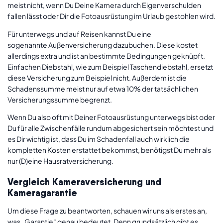
meist nicht, wenn Du Deine Kamera durch Eigenverschulden
fallen lässt oder Dir die Fotoausrüstung im Urlaub gestohlen wird.
Für unterwegs und auf Reisen kannst Du eine
sogenannte Außenversicherung dazubuchen. Diese kostet
allerdings extra und ist an bestimmte Bedingungen geknüpft.
Einfachen Diebstahl, wie zum Beispiel Taschendiebstahl, ersetzt
diese Versicherung zum Beispiel nicht. Außerdem ist die
Schadenssumme meist nur auf etwa 10% der tatsächlichen
Versicherungssumme begrenzt.
Wenn Du also oft mit Deiner Fotoausrüstung unterwegs bist oder
Du für alle Zwischenfälle rundum abgesichert sein möchtest und
es Dir wichtig ist, dass Du im Schadenfall auch wirklich die
kompletten Kosten erstattet bekommst, benötigst Du mehr als
nur (D)eine Hausratversicherung.
Vergleich Kameraversicherung und
Kameragarantie
Um diese Frage zu beantworten, schauen wir uns als erstes an,
was „Garantie“ genau bedeutet. Denn grundsätzlich gibt es