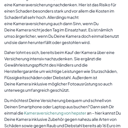
eine Kameraversicherung nachdenken. Hier ist das Risiko für
einen Schaden besonders stark und vor allem die Kosten im
Schadenfall sehr hoch. Allerdings macht
eine Kameraversicherung auch dann Sinn, wenn Du
Deine Kamera nicht jeden Tag im Einsatz hast. Es ist nämlich
umso ärgerlicher, wenn Du Deine Kamera doch einmal benutzt
und sie dann herunterfällt oder gestohlen wird.
Daher lohnt es sich, bereits beim Kauf der Kamera über eine
Versicherung intensiv nachzudenken. Sie ergänzt die
Gewährleistungspflicht des Händlers und die
Herstellergarantie um wichtige Leistungen wie Sturzschäden,
Flüssigkeitsschäden oder Diebstahl. Außerdem ist
Deine Kamera inklusive möglicher Fotoausrüstung so auch
unterwegs umfangreich geschützt.
Du möchtest Deine Versicherung bequem und schnell von
Deinen Smartphone oder Laptop aus buchen? Dann sieh Dir
einmal die
Kameraversicherung von hepster
an – hier kannst Du
Deine Kamera inklusive Zubehör gegen nahezu alle Arten von
Schäden sowie gegen Raub und Diebstahl bereits ab 16 Euro im