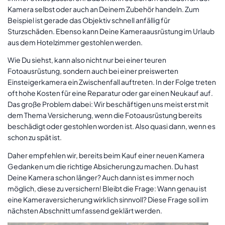
Kamera selbst oder auch an Deinem Zubehör handeln. Zum
Beispiel ist gerade das Objektiv schnell anfällig für
Sturzschäden. Ebenso kann Deine Kameraausrüstung im Urlaub
aus dem Hotelzimmer gestohlen werden.
Wie Du siehst, kann also nicht nur bei einer teuren
Fotoausrüstung, sondern auch bei einer preiswerten
Einsteigerkamera ein Zwischenfall auftreten. In der Folge treten
oft hohe Kosten für eine Reparatur oder gar einen Neukauf auf.
Das große Problem dabei: Wir beschäftigen uns meist erst mit
dem Thema Versicherung, wenn die Fotoausrüstung bereits
beschädigt oder gestohlen worden ist. Also quasi dann, wenn es
schon zu spät ist.
Daher empfehlen wir, bereits beim Kauf einer neuen Kamera
Gedanken um die richtige Absicherung zu machen. Du hast
Deine Kamera schon länger? Auch dann ist es immer noch
möglich, diese zu versichern! Bleibt die Frage: Wann genau ist
eine Kameraversicherung wirklich sinnvoll? Diese Frage soll im
nächsten Abschnitt umfassend geklärt werden.