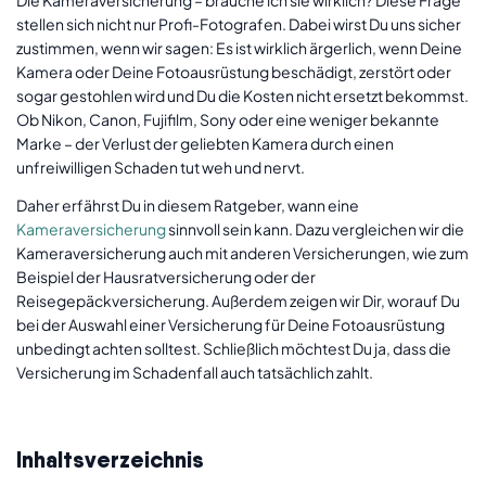
Kontakt
stellen sich nicht nur Profi-Fotografen. Dabei wirst Du uns sicher
zustimmen, wenn wir sagen: Es ist wirklich ärgerlich, wenn Deine
Schaden melden
Kamera oder Deine Fotoausrüstung beschädigt, zerstört oder
sogar gestohlen wird und Du die Kosten nicht ersetzt bekommst.
Hilfe & FAQ
Ob Nikon, Canon, Fujifilm, Sony oder eine weniger bekannte
Marke – der Verlust der geliebten Kamera durch einen
Newsletter
unfreiwilligen Schaden tut weh und nervt.
Freunde werben
Daher erfährst Du in diesem Ratgeber, wann eine
Kameraversicherung
sinnvoll sein kann. Dazu vergleichen wir die
Impressum
Kameraversicherung auch mit anderen Versicherungen, wie zum
Beispiel der Hausratversicherung oder der
Jobs
Reisegepäckversicherung. Außerdem zeigen wir Dir, worauf Du
bei der Auswahl einer Versicherung für Deine Fotoausrüstung
unbedingt achten solltest. Schließlich möchtest Du ja, dass die
Versicherung im Schadenfall auch tatsächlich zahlt.
Inhaltsverzeichnis