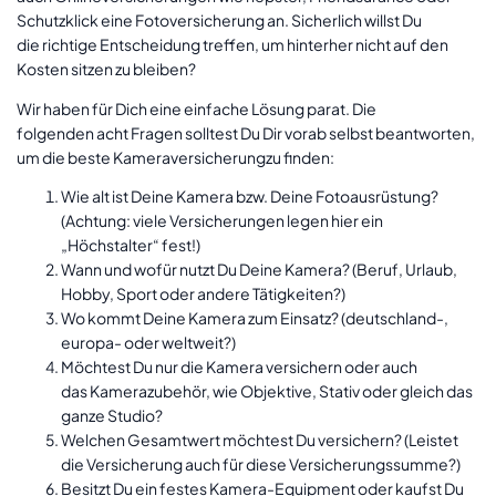
Schutzklick eine Fotoversicherung an. Sicherlich willst Du
die richtige Entscheidung treffen, um hinterher nicht auf den
Kosten sitzen zu bleiben?
Wir haben für Dich eine einfache Lösung parat. Die
folgenden acht Fragen solltest Du Dir vorab selbst beantworten,
um die beste Kameraversicherungzu finden:
Wie alt ist Deine Kamera bzw. Deine Fotoausrüstung?
(Achtung: viele Versicherungen legen hier ein
„Höchstalter“ fest!)
Wann und wofür nutzt Du Deine Kamera? (Beruf, Urlaub,
Hobby, Sport oder andere Tätigkeiten?)
Wo kommt Deine Kamera zum Einsatz? (deutschland-,
europa- oder weltweit?)
Möchtest Du nur die Kamera versichern oder auch
das Kamerazubehör, wie Objektive, Stativ oder gleich das
ganze Studio?
Welchen Gesamtwert möchtest Du versichern? (Leistet
die Versicherung auch für diese Versicherungssumme?)
Besitzt Du ein festes Kamera-Equipment oder kaufst Du