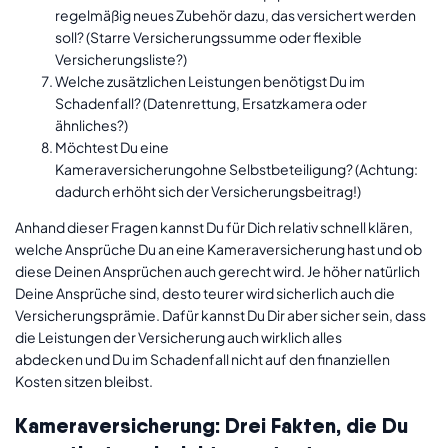
regelmäßig neues Zubehör dazu, das versichert werden
soll? (Starre Versicherungssumme oder flexible
Versicherungsliste?)
Welche zusätzlichen Leistungen benötigst Du im
Schadenfall? (Datenrettung, Ersatzkamera oder
ähnliches?)
Möchtest Du eine
Kameraversicherungohne Selbstbeteiligung? (Achtung:
dadurch erhöht sich der Versicherungsbeitrag!)
Anhand dieser Fragen kannst Du für Dich relativ schnell klären,
welche Ansprüche Du an eine Kameraversicherung hast und ob
diese Deinen Ansprüchen auch gerecht wird. Je höher natürlich
Deine Ansprüche sind, desto teurer wird sicherlich auch die
Versicherungsprämie. Dafür kannst Du Dir aber sicher sein, dass
die Leistungen der Versicherung auch wirklich alles
abdecken und Du im Schadenfall nicht auf den finanziellen
Kosten sitzen bleibst.
Kameraversicherung: Drei Fakten, die Du