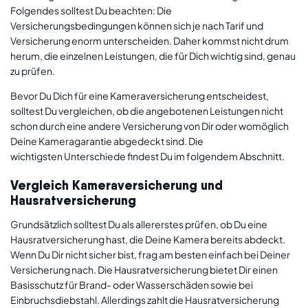
Folgendes solltest Du beachten: Die
Versicherungsbedingungen können sich je nach Tarif und
Versicherung enorm unterscheiden. Daher kommst nicht drum
herum, die einzelnen Leistungen, die für Dich wichtig sind, genau
zu prüfen.
Bevor Du Dich für eine Kameraversicherung entscheidest,
solltest Du vergleichen, ob die angebotenen Leistungen nicht
schon durch eine andere Versicherung von Dir oder womöglich
Deine Kameragarantie abgedeckt sind. Die
wichtigsten Unterschiede findest Du im folgendem Abschnitt.
Vergleich Kameraversicherung und
Hausratversicherung
Grundsätzlich solltest Du als allererstes prüfen, ob Du eine
Hausratversicherung hast, die Deine Kamera bereits abdeckt.
Wenn Du Dir nicht sicher bist, frag am besten einfach bei Deiner
Versicherung nach. Die Hausratversicherung bietet Dir einen
Basisschutz für Brand- oder Wasserschäden sowie bei
Einbruchsdiebstahl. Allerdings zahlt die Hausratversicherung