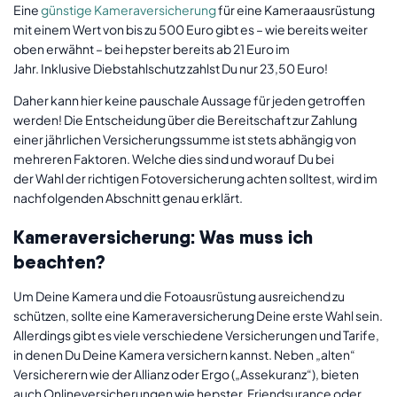
Eine
günstige Kameraversicherung
für eine Kameraausrüstung
mit einem Wert von bis zu 500 Euro gibt es – wie bereits weiter
oben erwähnt – bei hepster bereits ab 21 Euro im
Jahr. Inklusive Diebstahlschutz zahlst Du nur 23,50 Euro!
Daher kann hier keine pauschale Aussage für jeden getroffen
werden! Die Entscheidung über die Bereitschaft zur Zahlung
einer jährlichen Versicherungssumme ist stets abhängig von
mehreren Faktoren. Welche dies sind und worauf Du bei
der Wahl der richtigen Fotoversicherung achten solltest, wird im
nachfolgenden Abschnitt genau erklärt.
Kameraversicherung: Was muss ich
beachten?
Um Deine Kamera und die Fotoausrüstung ausreichend zu
schützen, sollte eine Kameraversicherung Deine erste Wahl sein.
Allerdings gibt es viele verschiedene Versicherungen und Tarife,
in denen Du Deine Kamera versichern kannst. Neben „alten“
Versicherern wie der Allianz oder Ergo („Assekuranz“), bieten
auch Onlineversicherungen wie hepster, Friendsurance oder