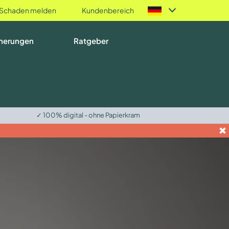
Schaden melden
Kundenbereich
herungen
Ratgeber
✓ 100% digital - ohne Papierkram