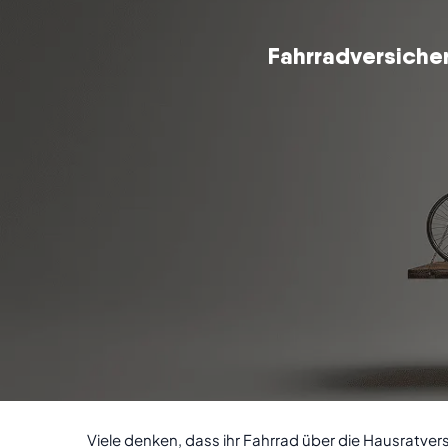
Fahrradversiche
Viele denken, dass ihr Fahrrad über die Hausratve