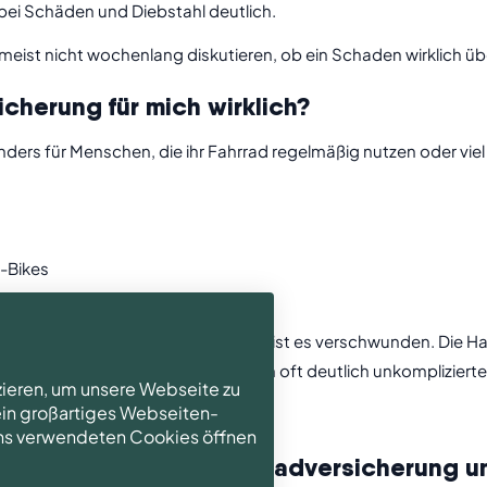
 bei Schäden und Diebstahl deutlich.
l meist nicht wochenlang diskutieren, ob ein Schaden wirklich 
icherung für mich wirklich?
nders für Menschen, die ihr Fahrrad regelmäßig nutzen oder viel
E-Bikes
ent
ch der Arbeit am Bahnhof an. Abends ist es verschwunden. Die Hau
icherung ist in solchen Situationen oft deutlich unkomplizierte
zieren, um unsere Webseite zu
 ein großartiges Webseiten-
htiger wird ein umfassender Schutz.
 uns verwendeten Cookies öffnen
de zwischen einer Fahrradversicherung u