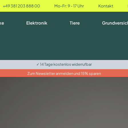
+49 381 203 888 00
Mo-Fr: 9 - 17 Uhr
Kontakt
ke
Elektronik
Tiere
Grundversic
✓ 14 Tage kostenlos widerrufbar
Zum Newsletter anmelden und 15% sparen