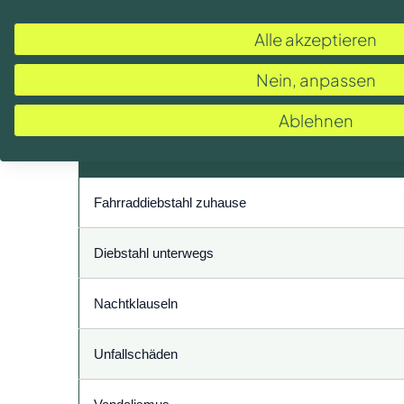
Die Unterschiede liegen in den Leistungen und den
Alle akzeptieren
Nein, anpassen
Fahrradversicherung oder Hausrat: Die wichtigst
Ablehnen
Leistung
Fahrraddiebstahl zuhause
Diebstahl unterwegs
Nachtklauseln
Unfallschäden