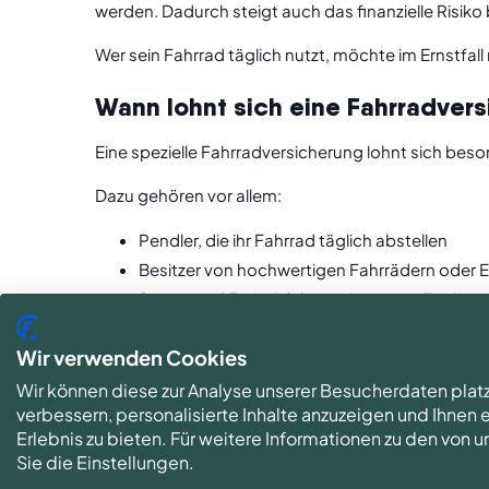
werden. Dadurch steigt auch das finanzielle Risiko
Wer sein Fahrrad täglich nutzt, möchte im Ernstfal
Wann lohnt sich eine Fahrradvers
Eine spezielle Fahrradversicherung lohnt sich beso
Dazu gehören vor allem:
Pendler, die ihr Fahrrad täglich abstellen
Besitzer von hochwertigen Fahrrädern oder 
Sport- und Freizeitfahrer mit teurem Equipm
Ein typisches Beispiel: Du schließt dein E-Bike na
Wir verwenden Cookies
Standort und Vertragsdetails. Eine gute Fahrradvers
Wir können diese zur Analyse unserer Besucherdaten plat
verbessern, personalisierte Inhalte anzuzeigen und Ihnen
Je häufiger dein Fahrrad draußen steht, desto wic
Erlebnis zu bieten. Für weitere Informationen zu den von
Sie die Einstellungen.
Was sind die größten Unterschie