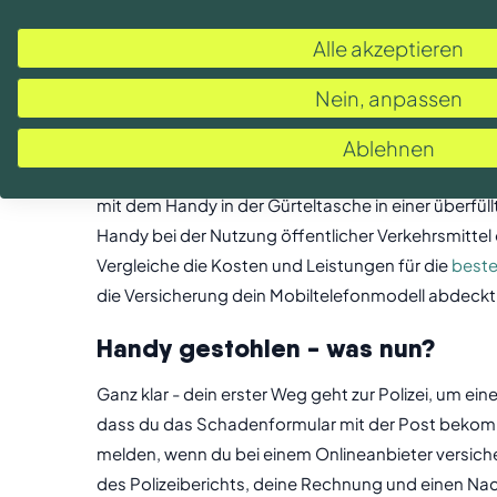
Über die Vorteile und Nachteile könnte man lange d
Alle akzeptieren
sind Service und die Schadenbearbeitung genauso wi
Bedingungen für den Versicheru
Nein, anpassen
Versicherungsvertrag ist nicht gleich Versicherung
Ablehnen
sein. Wichtig ist außerdem die
grobe Fahrlässigkei
mit dem Handy in der Gürteltasche in einer überfül
Handy bei der Nutzung öffentlicher Verkehrsmittel
Vergleiche die Kosten und Leistungen für die
beste
die Versicherung dein Mobiltelefonmodell abdeckt
Handy gestohlen - was nun?
Ganz klar - dein erster Weg geht zur Polizei, um e
dass du das Schadenformular mit der Post bekomms
melden, wenn du bei einem Onlineanbieter versichert
des Polizeiberichts, deine Rechnung und einen N