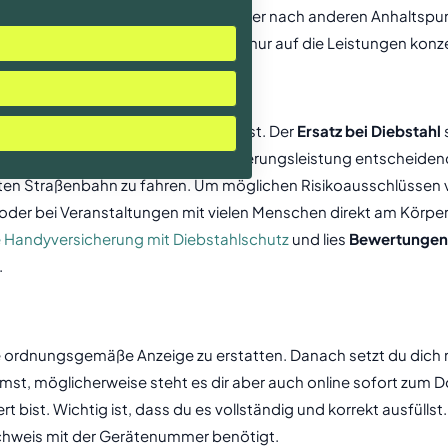
iskutieren, denn letztlich schaut jeder nach anderen Anhaltspu
chtig, während ein Anderer sich nur auf die Leistungen konzent
ngsschutz
svertrag, wie du bereits gesehen hast. Der
Ersatz bei Diebstahl
t
. Dieser Punkt kann für die Versicherungsleistung entscheidend
lten Straßenbahn zu fahren. Um möglichen Risikoausschlüssen vo
 oder bei Veranstaltungen mit vielen Menschen direkt am Körper
 Handyversicherung mit Diebstahlschutz
und lies
Bewertungen
.
ine ordnungsgemäße Anzeige zu erstatten. Danach setzt du dich 
t, möglicherweise steht es dir aber auch online sofort zum Do
 bist. Wichtig ist, dass du es vollständig und korrekt ausfüllst.
achweis mit der Gerätenummer benötigt.