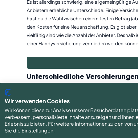
Es ist allerdings schwierig, eine allgemeingültige
Anbietern erhebliche Unterschiede. Einige Versich
hast du die Wahl zwischen einem festen Betrag (
den Kosten für eine Neuanschaffung. Es gibt aber 
vielfältig sind wie die Anzahl der Anbieter. Desha
einer Handyversicherung vermieden werden könne
Unterschiedliche Verschierunge
Eine Handy-Diebstahlversicherung ist fraglos eine 
Allerdings ersetzen nicht alle Anbieter dein Hand
Wir verwenden Cookies
wie immer, gibt es Ausschlüsse - zum Beispiel wenn
Wir können diese zur Analyse unserer Besucherdaten plat
Unterschiede auf. Diese richtet sich zum einen n
verbessern, personalisierte Inhalte anzuzeigen und Ihnen
eines Diebstahls.
Erlebnis zu bieten. Für weitere Informationen zu den von
Sie die Einstellungen.
Dass sich diese unterschiedlichen Regelungen auch