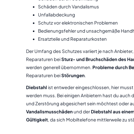
Schäden durch Vandalismus
Unfallabdeckung
Schutz vor elektronischen Problemen
Bedienungsfehler und unsachgemäße Han
Ersatzteile und Reparaturkosten
Der Umfang des Schutzes variiert je nach Anbieter, 
Reparaturen bei
Sturz- und Bruchschäden des H
werden generell übernommen.
Probleme durch Be
Reparaturen bei
Störungen
.
Diebstahl
ist entweder eingeschlossen, hier musst 
werden muss. Bei einigen Anbietern hast du auch 
und Zerstörung abgesichert sein möchtest oder a
Vandalismusschäden
und der
Diebstahl aus eine
Gültigkeit
, da sich Mobiltelefone mittlerweile zu 