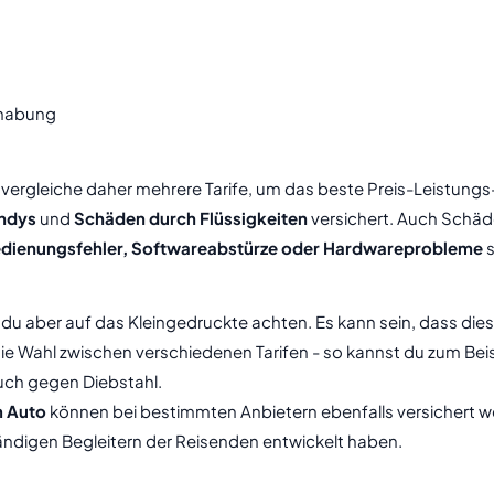
dhabung
vergleiche daher mehrere Tarife, um das beste Preis-Leistungs-V
andys
und
Schäden durch Flüssigkeiten
versichert. Auch Schä
dienungsfehler, Softwareabstürze oder Hardwareprobleme
s
du aber auf das Kleingedruckte achten. Es kann sein, dass diese
die Wahl zwischen verschiedenen Tarifen - so kannst du zum Be
uch gegen Diebstahl.
m Auto
können bei bestimmten Anbietern ebenfalls versichert wer
ständigen Begleitern der Reisenden entwickelt haben.