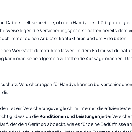
ar
. Dabei spielt keine Rolle, ob dein Handy beschädigt oder ges
herweise legen die Versicherungsgesellschaften bereits dem V
 auch immer deinen Anbieter kontaktieren und um Hilfe bitten.
eigenen Werkstatt durchführen lassen. In dem Fall musst du nat
g kann man keine allgemein zutreffende Aussage machen. Das i
gsschutz. Versicherungen für Handys können bei verschiedenen
dir.
en, ist ein Versicherungsvergleich im Internet die effizientest
ichtig, dass du die
Konditionen und Leistungen
jeder Versicher
arif, der dein Gerät so abdeckt, wie es für deine Bedürfnisse a
ahls oder Unfalls eine schnelle Lieferung des Ersatzes oder der 