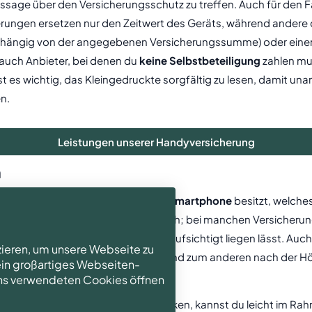
 Aussage über den Versicherungsschutz zu treffen. Auch für den 
erungen ersetzen nur den Zeitwert des Geräts, während andere d
abhängig von der angegebenen Versicherungssumme) oder eine
auch Anbieter, bei denen du
keine Selbstbeteiligung
zahlen mu
lb ist es wichtig, das Kleingedruckte sorgfältig zu lesen, dami
n.
Leistungen unserer Handyversicherung
n
gute Idee, wenn du ein
High-End-Smartphone
besitzt, welches
y im Falle eines Diebstahls automatisch; bei manchen Versiche
 du dein Handy weit entfernt unbeaufsichtigt liegen lässt. Auc
zieren, um unsere Webseite zu
ach dem
Wiederbeschaffungswert
und zum anderen nach der Hö
 ein großartiges Webseiten-
 uns verwendeten Cookies öffnen
 auf die monatliche Prämie auswirken, kannst du leicht im Rah