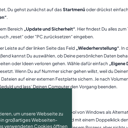
ltet, Du gehst zunächst auf das
Startmenü
oder drückst einfach
en“
.
 dem Bereich
„Update und Sicherheit“
. Hier findest Du alles z
auch „reset“ oder "PC zurücksetzen“ eingeben.
er Leiste auf der linken Seite das Feld
„Wiederherstellung“
. In
ießend kannst Du auswählen, ob Deine persönlichen Daten behalt
iten oder Ideen verloren gehen. Wähle dafür einfach
„Eigene 
kgesetzt. Wenn Du auf Nummer sicher gehen willst, weil du Dei
Dateien auf einer externen Festplatte sichern. Je nach Volumen
 Geduld und lass‘ Deinen Computer den Vorgang beenden.
nst Du auch dieses kostenlose Tool von Windows als Alternat
zieren, um unsere Webseite zu
entsprechende Datei downloaden und mit einem Doppelklick den 
 ein großartiges Webseiten-
 uns verwendeten Cookies öffnen
zu sichern, grundsätzlich sollte bei diesem Prozess aber nicht