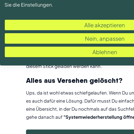
Sie die Einstellungen.
kannst Du entweder direkt eine Neuinstallation d
erstellen.
Alle akzeptieren
Windows 10 ISO-Datei
Nein, anpassen
Außerdem kannst Du Windows 10 auf Deinem Comput
Deinem Laptop installierst. Hierbei gehen allerdin
Ablehnen
Installation zu erstellen. Bootfähig bedeutet, da
diesem Stick geladen werden kann.
Alles aus Versehen gelöscht?
Ups, da ist wohl etwas schiefgelaufen. Wenn Du un
es auch dafür eine Lösung. Dafür musst Du einfach
eine Übersicht, in der Du nochmals auf das Suchfe
gehe danach auf
"Systemwiederherstellung öffn