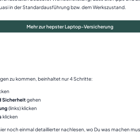
quasi in der Standardausführung bzw. dem Werkszustand.
Mehr zur hepster Laptop-Versicherung
gen zu kommen, beinhaltet nur 4 Schritte:
icken
 Sicherheit
gehen
ung
(links) klicken
s
klicken
hier noch einmal detaillierter nachlesen, wo Du was machen muss