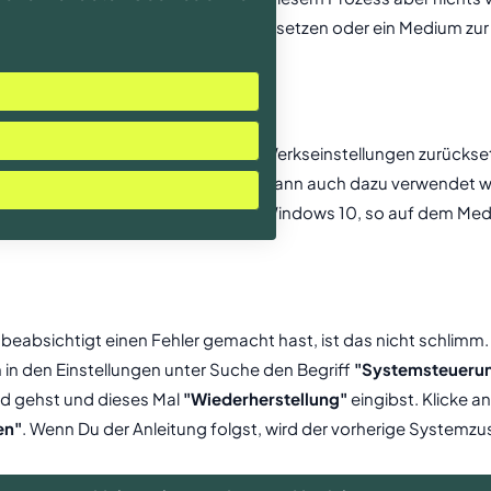
urchführen und Deinen Laptop zurücksetzen oder ein Medium zur
er auch mit der ISO-Datei auf Werkseinstellungen zurücksetz
gs alle Daten verloren. Die ISO Datei kann auch dazu verwendet
ss ein Betriebssystem, in diesem Fall Windows 10, so auf dem 
beabsichtigt einen Fehler gemacht hast, ist das nicht schlimm
 in den Einstellungen unter Suche den Begriff
"Systemsteueru
ld gehst und dieses Mal
"Wiederherstellung"
eingibst. Klicke a
en"
. Wenn Du der Anleitung folgst, wird der vorherige Systemz