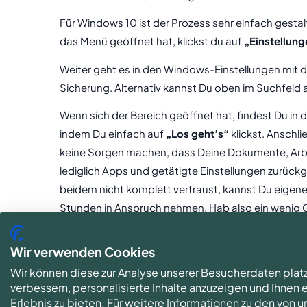
Für Windows 10 ist der Prozess sehr einfach gesta
das Menü geöffnet hat, klickst du auf
„Einstellung
Weiter geht es in den Windows-Einstellungen mit
Sicherung. Alternativ kannst Du oben im Suchfeld 
Wenn sich der Bereich geöffnet hat, findest Du in d
indem Du einfach auf
„Los geht’s“
klickst. Anschl
keine Sorgen machen, dass Deine Dokumente, Arbe
lediglich Apps und getätigte Einstellungen zurüc
beidem nicht komplett vertraust, kannst Du eigene 
Stunden in Anspruch nehmen. Hab also ein wenig
Windows Media Creation Tool
Wir verwenden Cookies
Um ein Betriebssystem-Upgrade durchzuführen, kan
Wir können diese zur Analyse unserer Besucherdaten plat
Programm selbst zu installieren, sondern nur die 
verbessern, personalisierte Inhalte anzuzeigen und Ihnen
Erlebnis zu bieten. Für weitere Informationen zu den von
ein Backup zu erstellen, um Deine Dateien doppelt 