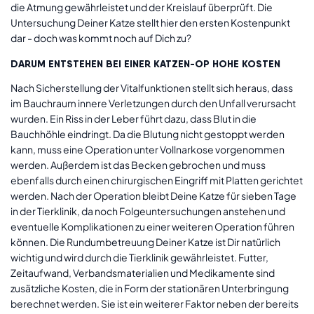
Zahnfehlstellungen kommt es auch zu Gebiss-
die Atmung gewährleistet und der Kreislauf überprüft. Die
Fehlstellungen, Verletzungen und Entzündungen.
Untersuchung Deiner Katze stellt hier den ersten Kostenpunkt
Entzündungen entstehen beispielsweise über
dar - doch was kommt noch auf Dich zu?
freistehende Wurzelkanäle, über die Keime bis tief in
DARUM ENTSTEHEN BEI EINER KATZEN-OP HOHE KOSTEN
den Kieferknochen eindringen können.
Radius Curvus:
Mit diesem Krankheitsbild wird eine
Nach Sicherstellung der Vitalfunktionen stellt sich heraus, dass
Wachstumsstörung des Unterarms beschrieben.
im Bauchraum innere Verletzungen durch den Unfall verursacht
Beide Unterarmknochen, Radius (Speiche) und Ulna
wurden. Ein Riss in der Leber führt dazu, dass Blut in die
(Elle), sind auf ein paralleles Wachstum angewiesen,
Bauchhöhle eindringt. Da die Blutung nicht gestoppt werden
da es ansonsten zu einer Achsenabweichung kommt.
kann, muss eine Operation unter Vollnarkose vorgenommen
Ursachen für die Fehlstellung können z. B. die
werden. Außerdem ist das Becken gebrochen und muss
Genetik, eine Infektion, Fehlbelastungen oder
ebenfalls durch einen chirurgischen Eingriff mit Platten gerichtet
Fütterungsfehler sein. Sie äußert sich in einem
werden. Nach der Operation bleibt Deine Katze für sieben Tage
auffälligen Gang, sowie Druckempfindlichkeit im
in der Tierklinik, da noch Folgeuntersuchungen anstehen und
Ellbogen und führt zu starken Schmerzen.
eventuelle Komplikationen zu einer weiteren Operation führen
Nabelbruch:
Ein Nabelbruch ist bezeichnet einen
können. Die Rundumbetreuung Deiner Katze ist Dir natürlich
Durchbruch in der Bauchwand. Meist entsteht dieser
wichtig und wird durch die Tierklinik gewährleistet. Futter,
bei der Geburt, wenn die Katzenmutter die
Zeitaufwand, Verbandsmaterialien und Medikamente sind
Nabelschnur der Neugeborenen abbeißt. Wächst die
zusätzliche Kosten, die in Form der stationären Unterbringung
entstandene Lücke anschließend nicht zu, kann es bei
berechnet werden. Sie ist ein weiterer Faktor neben der bereits
größer werdenden Lücken sogar dazu führen, dass