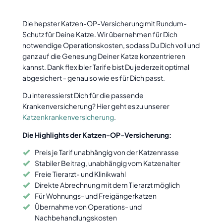
Die hepster Katzen-OP-Versicherung mit Rundum-
Schutz für Deine Katze. Wir übernehmen für Dich
notwendige Operationskosten, sodass Du Dich voll und
ganz auf die Genesung Deiner Katze konzentrieren
kannst. Dank flexibler Tarife bist Du jederzeit optimal
abgesichert - genau so wie es für Dich passt.
Du interessierst Dich für die passende
Krankenversicherung? Hier geht es zu unserer
Katzenkrankenversicherung
.
Die Highlights der Katzen-OP-Versicherung:
Preis je Tarif unabhängig von der Katzenrasse
Stabiler Beitrag, unabhängig vom Katzenalter
Freie Tierarzt- und Klinikwahl
Direkte Abrechnung mit dem Tierarzt möglich
Für Wohnungs- und Freigängerkatzen
Übernahme von Operations- und
Nachbehandlungskosten