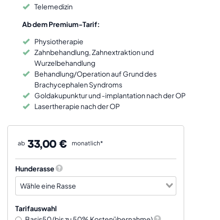
Telemedizin
Ab dem Premium-Tarif:
Physiotherapie
Zahnbehandlung, Zahnextraktion und
Wurzelbehandlung
Behandlung/Operation auf Grund des
Brachycephalen Syndroms
Goldakupunktur und -implantation nach der OP
Lasertherapie nach der OP
33,00 €
ab
monatlich*
Hunderasse
Tarifauswahl
Basis50 (bis zu 50% Kostenübernahme)