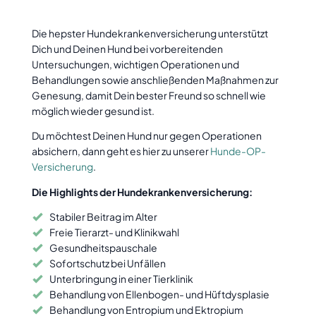
Die hepster Hundekrankenversicherung unterstützt
Dich und Deinen Hund bei vorbereitenden
Untersuchungen, wichtigen Operationen und
Behandlungen sowie anschließenden Maßnahmen zur
Genesung, damit Dein bester Freund so schnell wie
möglich wieder gesund ist.
Du möchtest Deinen Hund nur gegen Operationen
absichern, dann geht es hier zu unserer
Hunde-OP-
Versicherung
.
Die Highlights der Hundekrankenversicherung:
Stabiler Beitrag im Alter
Freie Tierarzt- und Klinikwahl
Gesundheitspauschale
Sofortschutz bei Unfällen
Unterbringung in einer Tierklinik
Behandlung von Ellenbogen- und Hüftdysplasie
Behandlung von Entropium und Ektropium