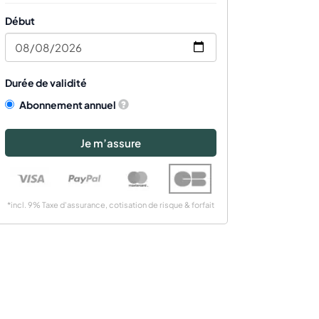
Début
Durée de validité
Abonnement annuel
Je m’assure
*incl. 9% Taxe d'assurance, cotisation de risque & forfait