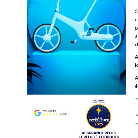
S
m
p
a
d
A
i
A
é