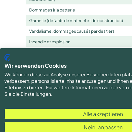
Dommages à la batterie
Garantie (défauts de matériel et de construction)
Vandalisme, dommages causés par des tiers
Incendie et explosion
Erreurs d'utilisation et de manipulation
Vol
Wir verwenden Cookies
Vol avec effraction
Wir können diese zur Analyse unserer Besucherdaten plat
verbessern, personalisierte Inhalte anzuzeigen und Ihnen
Vol aggravé
Erlebnis zu bieten. Für weitere Informationen zu den von
Sie die Einstellungen.
Prestations et risques de votre assuran
Alle akzeptieren
Qu’est-ce qui est exclut de l’assurance 
Est assuré votre vélo électrique / vélo élec
Nein, anpassen
Accessoires (uniquement les pièces nécessair