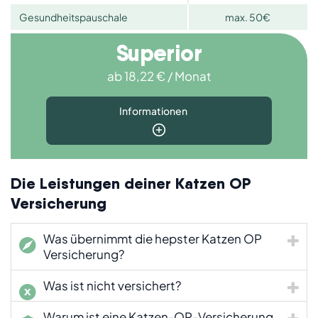
Gesundheitspauschale
max. 50€
Superior
ab 18,22 € / Monat
Informationen
Für wen geeignet?
Die Leistungen deiner Katzen OP
Versicherung
Katzenhalter, die
maximale Sicherheit
Für wen geeignet?
ohne
Was übernimmt die hepster Katzen OP
Leistungsgrenzen
Versicherung?
suchen.
Was ist nicht versichert?
Folgende Leistungen sind in allen drei Tarifen identisch:
Allgemeine Leistungen
Freie Tierarzt und Klinikwahl
Warum ist eine Katzen-OP-Versicherung