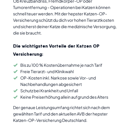
Kontakt
Ob Kreuzbandriss, Fremdkörper-OP oder
Tumorentfernung – Operationen bei Katzen können
schnell teuer werden. Mit der hepster Katzen-OP-
Schaden melden
Versicherung schützt du dich vor hohen Tierarztkosten
und sicherst deiner Katze die medizinische Versorgung,
Hilfe & FAQ
die sie braucht.
Newsletter
Die wichtigsten Vorteile
der Katzen OP
Freunde werben
Versicherung
:
Bis zu 100 % Kostenübernahme je nach Tarif
Impressum
Freie Tierarzt- und Klinikwahl
OP-Kosten inkl. Narkose sowie Vor- und
Jobs
Nachbehandlungen abgesichert
Schutz bei Krankheit und Unfall
Keine Preiserhöhung allein aufgrund des Alters
Der genaue Leistungsumfang richtet sich nach dem
gewählten Tarif und den aktuellen AVB der hepster
Katzen-OP-Versicherung Deutschland.