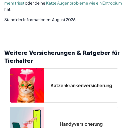
mehr frisst
oder deine
Katze Augenprobleme wie ein Entropium
Kaiserschnitt entstehen, der wegen Komplikationen
hat.
bei der Geburt veterinärmedizinisch notwendig ist);
Veranschlagte Kosten, kein Versicherungsschutz
Stand der Informationen: August 2026
besteht für durch einen Kostenvoranschlag oder
anderweitig veranschlagte Kosten.
Weitere Versicherungen & Ratgeber für
Tierhalter
Katzenkrankenversicherung
Handyversicherung