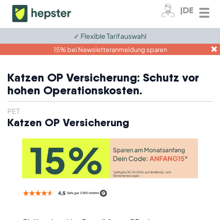
|DE
✓ Flexible Tarifauswahl
Zum Kundenkonto
15% bei Newsletteranmeldung sparen
Fahrrad
Katzen OP Versicherung: Schutz vor
hohen Operationskosten.
E-Bike
Elektronik
PET
Katzen OP Versicherung
Tiere
Grundversicherungen
Ratgeber
Für Unternehmen