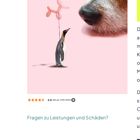
D
a
m
K
o
M
o
D
s
O
Fragen zu Leistungen und Schäden?
u
u