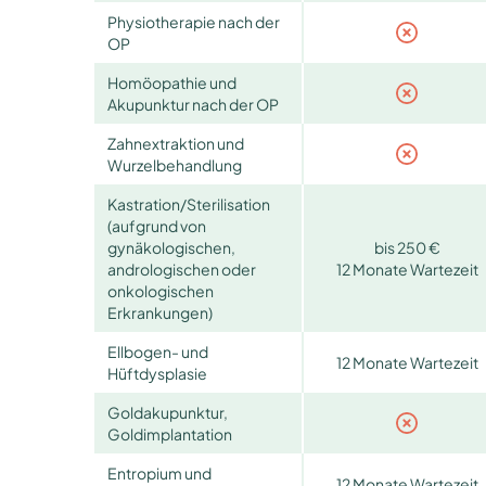
Physiotherapie nach der
OP
Homöopathie und
Akupunktur nach der OP
Zahnextraktion und
Wurzelbehandlung
Kastration/Sterilisation
(aufgrund von
gynäkologischen,
bis 250 €
andrologischen oder
12 Monate Wartezeit
onkologischen
Erkrankungen)
Ellbogen- und
12 Monate Wartezeit
Hüftdysplasie
Goldakupunktur,
Goldimplantation
Entropium und
12 Monate Wartezeit