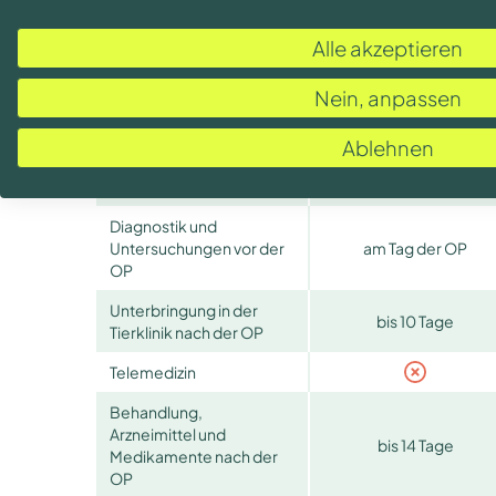
Schutz im Ausland
12 Monate europaweit
Alle akzeptieren
Operationen
Nein, anpassen
Ablehnen
Leistungsgrenze für
2.000 € je
Operationen
Versicherungsjahr
Diagnostik und
Untersuchungen vor der
am Tag der OP
OP
Unterbringung in der
bis 10 Tage
Tierklinik nach der OP
Telemedizin
Behandlung,
Arzneimittel und
bis 14 Tage
Medikamente nach der
OP