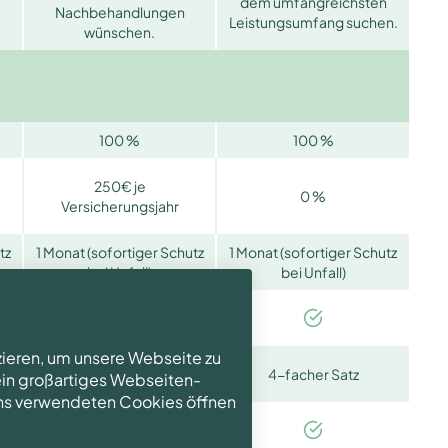
dem umfangreichsten
Nachbehandlungen
Leistungsumfang suchen.
wünschen.
100 %
100 %
250€ je
0 %
Versicherungsjahr
tz
1 Monat (sofortiger Schutz
1 Monat (sofortiger Schutz
bei Unfall)
bei Unfall)
zieren, um unsere Webseite zu
4-facher Satz
4-facher Satz
 ein großartiges Webseiten-
 uns verwendeten Cookies öffnen