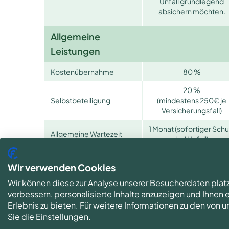
Unfall grundlegend
absichern möchten.
Allgemeine
Leistungen
Kostenübernahme
80 %
20 %
Selbstbeteiligung
(mindestens 250€ je
Versicherungsfall)
1 Monat (sofortiger Schu
Allgemeine Wartezeit
bei Unfall)
Gleichbleibender
Wir verwenden Cookies
Beitrag im Hundealter
Wir können diese zur Analyse unserer Besucherdaten plat
Abrechnungshöhe nach
3-facher Satz
verbessern, personalisierte Inhalte anzuzeigen und Ihnen
GOT
Erlebnis zu bieten. Für weitere Informationen zu den von
Freie Tierarzt- und
Sie die Einstellungen.
Klinikwahl