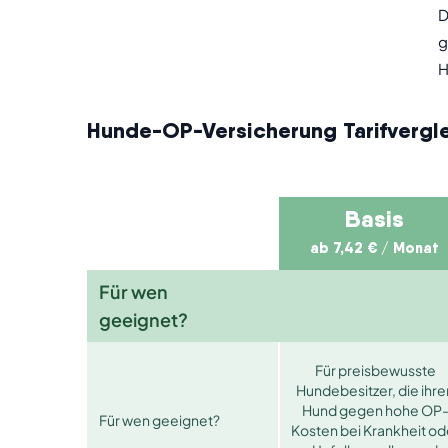
D
g
H
Hunde-OP-Versicherung Tarifvergle
Basis
ab 7,42 € / Monat
Für wen
geeignet?
Für preisbewusste
Hundebesitzer, die ihre
Hund gegen hohe OP
Für wen geeignet?
Kosten bei Krankheit od