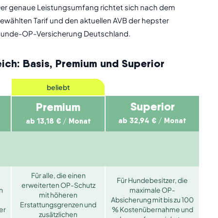
er genaue Leistungsumfang richtet sich nach dem
ewählten Tarif und den aktuellen AVB der hepster
unde-OP-Versicherung
Deutschland.
ich: Basis, Premium und Superior
beliebt
Superior
Premium
ab 32,94 € / Monat
ab 13,18 € / Monat
Für alle, die einen
Für Hundebesitzer, die
erweiterten OP-Schutz
n
maximale OP-
mit höheren
-
Absicherung mit bis zu 100
Erstattungsgrenzen und
er
% Kostenübernahme und
zusätzlichen