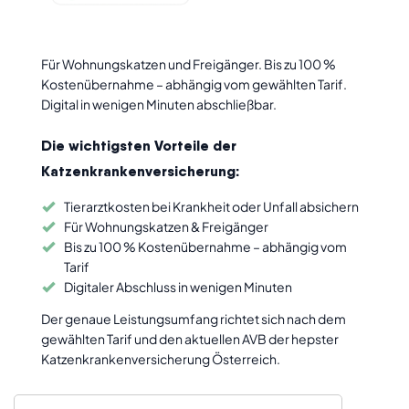
Schaden melden
Hilfe & FAQ
Für Wohnungskatzen und Freigänger. Bis zu 100 %
Newsletter
Kostenübernahme – abhängig vom gewählten Tarif.
Digital in wenigen Minuten abschließbar.
Freunde werben
Die wichtigsten Vorteile der
Impressum
Katzenkrankenversicherung:
Tierarztkosten bei Krankheit oder Unfall absichern
Jobs
Für Wohnungskatzen & Freigänger
Bis zu 100 % Kostenübernahme – abhängig vom
Tarif
Digitaler Abschluss in wenigen Minuten
Der genaue Leistungsumfang richtet sich nach dem
gewählten Tarif und den aktuellen AVB der hepster
Katzenkrankenversicherung Österreich.