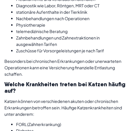
Diagnostik wie Labor, Röntgen, MRT oder CT
keine
Selbstbeteiligung
stationäre Aufenthalte in der Tierklinik
Schutz im Ausland:
12 Monate weltweit
Nachbehandlungen nach Operationen
unbegrenzte
Jahreshöchstgrenze
Physiotherapie
telemedizinische Beratung
Zahnbehandlungen und Zahnextraktionen in
ausgewählten Tarifen
Zuschüsse für Vorsorgeleistungen je nach Tarif
Besonders bei chronischen Erkrankungen oder unerwarteten
Operationen kann eine Versicherung finanzielle Entlastung
schaffen.
Welche Krankheiten treten bei Katzen häufig
auf?
Katzen können von verschiedenen akuten oder chronischen
Erkrankungen betroffen sein. Häufige Katzenkrankheiten sind
unter anderem:
FORL (Zahnerkrankung)
Diabetes