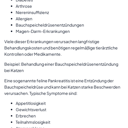
Arthrose
Niereninsuffizienz
Allergien
Bauchspeicheldrüsenentzündungen
Magen-Darm-Erkrankungen
Viele dieser Erkrankungen verursachen langfristige
Behandlungskosten und benötigen regelmäßige tierärztliche
Kontrollen oder Medikamente.
Beispiel: Behandlung einer Bauchspeicheldrüsenentzündung
bei Katzen
Eine sogenannte feline Pankreatitis ist eine Entzündung der
Bauchspeicheldrüse und kann bei Katzen starke Beschwerden
verursachen. Typische Symptome sind:
Appetitlosigkeit
Gewichtsverlust
Erbrechen
Teilnahmslosigkeit