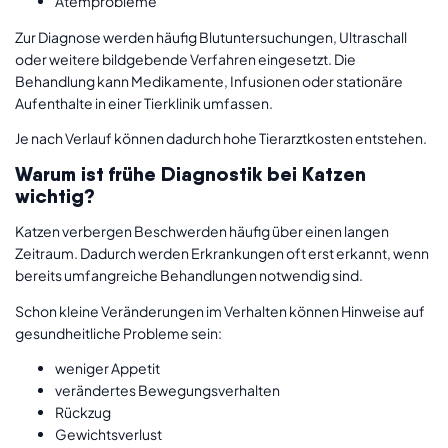
Atemprobleme
Zur Diagnose werden häufig Blutuntersuchungen, Ultraschall
oder weitere bildgebende Verfahren eingesetzt. Die
Behandlung kann Medikamente, Infusionen oder stationäre
Aufenthalte in einer Tierklinik umfassen.
Je nach Verlauf können dadurch hohe Tierarztkosten entstehen.
Warum ist frühe Diagnostik bei Katzen
wichtig?
Katzen verbergen Beschwerden häufig über einen langen
Zeitraum. Dadurch werden Erkrankungen oft erst erkannt, wenn
bereits umfangreiche Behandlungen notwendig sind.
Schon kleine Veränderungen im Verhalten können Hinweise auf
gesundheitliche Probleme sein:
weniger Appetit
verändertes Bewegungsverhalten
Rückzug
Gewichtsverlust