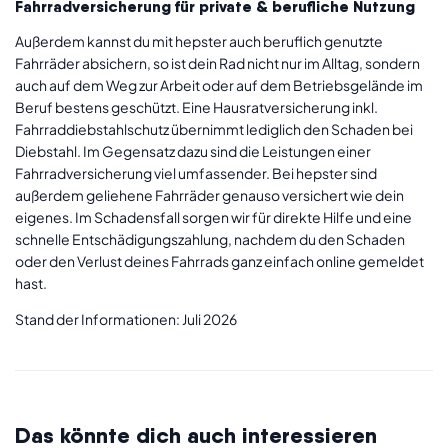
Fahrradversicherung für private & berufliche Nutzung
Außerdem kannst du mit hepster auch beruflich genutzte
Fahrräder absichern, so ist dein Rad nicht nur im Alltag, sondern
auch auf dem Weg zur Arbeit oder auf dem Betriebsgelände im
Beruf bestens geschützt. Eine Hausratversicherung inkl.
Fahrraddiebstahlschutz übernimmt lediglich den Schaden bei
Diebstahl. Im Gegensatz dazu sind die Leistungen einer
Fahrradversicherung viel umfassender. Bei hepster sind
außerdem geliehene Fahrräder genauso versichert wie dein
eigenes. Im Schadensfall sorgen wir für direkte Hilfe und eine
schnelle Entschädigungszahlung, nachdem du den Schaden
oder den Verlust deines Fahrrads ganz einfach online gemeldet
hast.
Stand der Informationen: Juli 2026
Das könnte dich auch interessieren