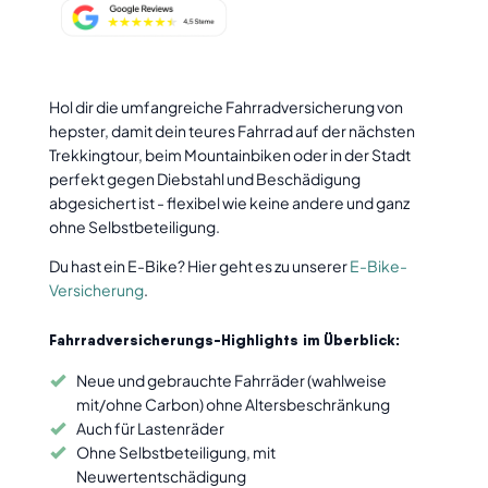
Schaden melden
Hilfe & FAQ
Newsletter
Hol dir die umfangreiche Fahrradversicherung von
hepster, damit dein teures Fahrrad auf der nächsten
Freunde werben
Trekkingtour, beim Mountainbiken oder in der Stadt
perfekt gegen Diebstahl und Beschädigung
Impressum
abgesichert ist - flexibel wie keine andere und ganz
ohne Selbstbeteiligung.
Jobs
Du hast ein E-Bike? Hier geht es zu unserer
E-Bike-
Versicherung
.
Fahrradversicherungs-Highlights im Überblick:
Neue und gebrauchte Fahrräder (wahlweise
mit/ohne Carbon) ohne Altersbeschränkung
Auch für Lastenräder
Ohne Selbstbeteiligung, mit
Neuwertentschädigung