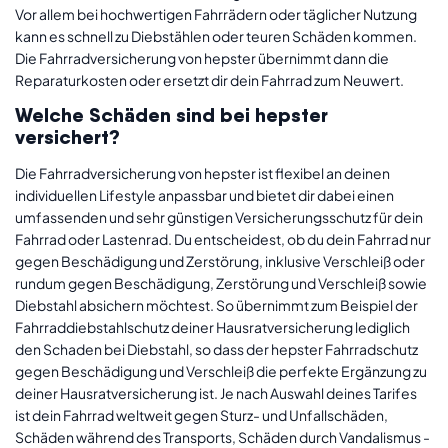
Vor allem bei hochwertigen Fahrrädern oder täglicher Nutzung
kann es schnell zu Diebstählen oder teuren Schäden kommen.
Die Fahrradversicherung von hepster übernimmt dann die
Reparaturkosten oder ersetzt dir dein Fahrrad zum Neuwert.
Welche Schäden sind bei hepster
versichert?
Die Fahrradversicherung von hepster ist flexibel an deinen
individuellen Lifestyle anpassbar und bietet dir dabei einen
umfassenden und sehr günstigen Versicherungsschutz für dein
Fahrrad oder Lastenrad. Du entscheidest, ob du dein Fahrrad nur
gegen Beschädigung und Zerstörung, inklusive Verschleiß oder
rundum gegen Beschädigung, Zerstörung und Verschleiß sowie
Diebstahl absichern möchtest. So übernimmt zum Beispiel der
Fahrraddiebstahlschutz deiner Hausratversicherung lediglich
den Schaden bei Diebstahl, so dass der hepster Fahrradschutz
gegen Beschädigung und Verschleiß die perfekte Ergänzung zu
deiner Hausratversicherung ist. Je nach Auswahl deines Tarifes
ist dein Fahrrad weltweit gegen Sturz- und Unfallschäden,
Schäden während des Transports, Schäden durch Vandalismus -