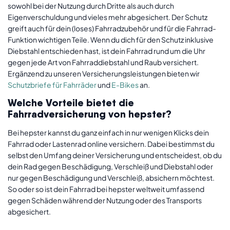
sowohl bei der Nutzung durch Dritte als auch durch
Eigenverschuldung und vieles mehr abgesichert. Der Schutz
greift auch für dein (loses) Fahrradzubehör und für die Fahrrad-
Funktion wichtigen Teile. Wenn du dich für den Schutz inklusive
Diebstahl entschieden hast, ist dein Fahrrad rund um die Uhr
gegen jede Art von Fahrraddiebstahl und Raub versichert.
Ergänzend zu unseren Versicherungsleistungen bieten wir
Schutzbriefe für Fahrräder
und
E-Bikes
an.
Welche Vorteile bietet die
Fahrradversicherung von hepster?
Bei hepster kannst du ganz einfach in nur wenigen Klicks dein
Fahrrad oder Lastenrad online versichern. Dabei bestimmst du
selbst den Umfang deiner Versicherung und entscheidest, ob du
dein Rad gegen Beschädigung, Verschleiß und Diebstahl oder
nur gegen Beschädigung und Verschleiß, absichern möchtest.
So oder so ist dein Fahrrad bei hepster weltweit umfassend
gegen Schäden während der Nutzung oder des Transports
abgesichert.