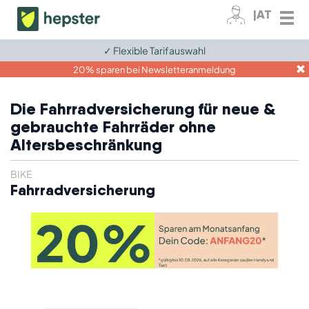
|AT
✓ Flexible Tarifauswahl
Zum Kundenkonto
20% sparen bei Newsletteranmeldung
Fahrrad
Die Fahrradversicherung für neue &
gebrauchte Fahrräder ohne
E-Bike
Altersbeschränkung
Elektronik
BIKE
Tiere
Fahrradversicherung
Ratgeber
Für Unternehmen
Kontakt